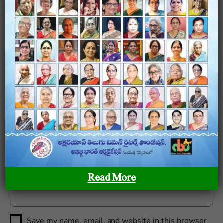
Name
*
Email
*
Website
Read More
Save my name, email, and website in this browser