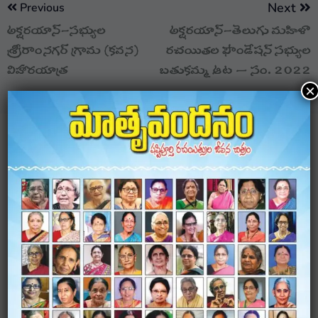
Next
Previous
అక్షరయాన్-సభ్యుల
అక్షరయాన్-తెలుగు మహిళా
శ్రీరాంనగర్ గ్రామ (కవన)
రచయితల ఫౌండేషన్ సభ్యుల
విహారయాత్ర
బతుకమ్మ ఆట – సం. 2022
×
LEAVE A COMMENT
Your email address will not be published.
Required
fields are marked
*
Comment
*