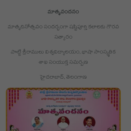
మాతృవందనం
మాతృదినోత్సవం సందర్భంగా షష్టిపూర్తి కలాలకు గౌరవ
సత్కారం
పొట్టి శ్రీరాములు విశ్వవిద్యాలయం, భాషా సాంస్కృతిక
శాఖ సంయుక్త సమర్పణ
హైదరాబాద్, తెలంగాణ