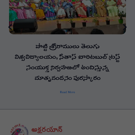
పొట్టి శ్రీరాములు తెలుగు
విశ్వవిద్యాలయం, సీతాస్ చారిటబుల్ ట్రస్ట్
సంయుక్త నిర్వహణలో అందిస్తున్న
మాతృవందనం పురస్కారం
Read More