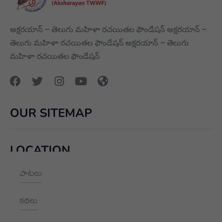
అక్షరయాన్ – తెలుగు మహిళా రచయితల ఫౌండేషన్ అక్షరయాన్ –
తెలుగు మహిళా రచయితల ఫౌండేషన్ అక్షరయాన్ – తెలుగు
మహిళా రచయితల ఫౌండేషన్
OUR SITEMAP
LOCATION
పాటలు
+91 9989928562
hello@aksharayan.com
కథలు
www.aksharayan.com