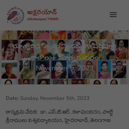
మాతృదినోత్సవం సందర్భంగా షష్టిపూర్తి
కాలాలు- మాతృవందనం
November 5, 2023
Date:
Sunday, November 5th, 2023
కార్యక్రమ వేదిక:
డా. ఎన్.టి.ఆర్. కళామందిరం, పొట్టి
శ్రీరాములు విశ్వవిద్యాలయం, హైదరాబాద్, తెలంగాణ