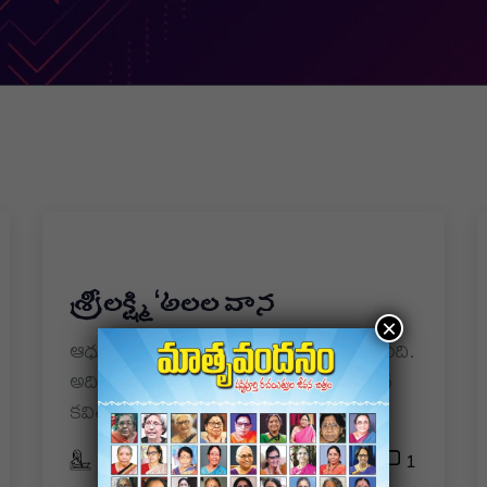
శ్రీలక్ష్మి ‘అలల వాన
×
ఆధునిక కాలంలో కవిత్వం అభివృద్ధి చెందింది.
అది భావ, అభ్యు దయ, విప్లవ, దళిత, స్త్రీవాద
కవిత్వాలుగా వ్యాపించింది. ఇటువంటి
15/08/2023
Aksharayan
1