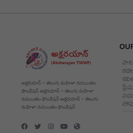
OUR
పాట
కథల
కవి
అక్షరయాన్ – తెలుగు మహిళా రచయితల
ప్రే
ఫౌండేషన్ అక్షరయాన్ – తెలుగు మహిళా
వచన
రచయితల ఫౌండేషన్ అక్షరయాన్ – తెలుగు
సోషల
మహిళా రచయితల ఫౌండేషన్