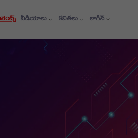
ఈవెంట్స్
వీడియోలు
కవితలు
లాగిన్