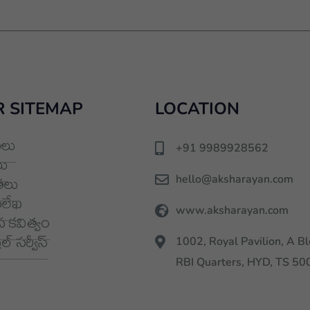
 SITEMAP
LOCATION
లు
+91 9989928562
ు
hello@aksharayan.com
తలు
మలేఖ
www.aksharayan.com
 కవిత్వం
్ సర్వీస్
1002, Royal Pavilion, A Bl
RBI Quarters, HYD, TS 5