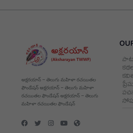
OUR
పాట
కథల
కవి
అక్షరయాన్ – తెలుగు మహిళా రచయితల
ప్రే
ఫౌండేషన్ అక్షరయాన్ – తెలుగు మహిళా
వచన
రచయితల ఫౌండేషన్ అక్షరయాన్ – తెలుగు
సోషల
మహిళా రచయితల ఫౌండేషన్