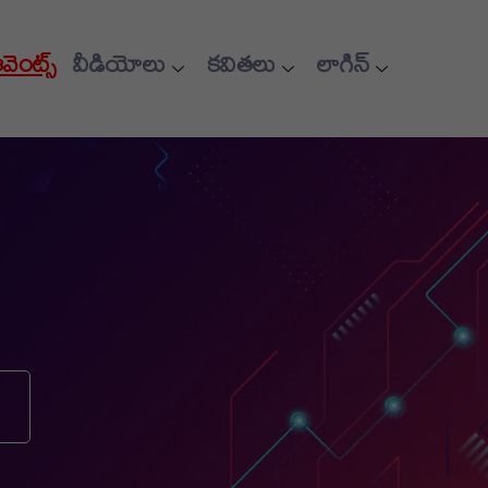
ఈవెంట్స్
వీడియోలు
కవితలు
లాగిన్