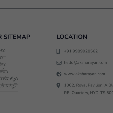
 SITEMAP
LOCATION
లు
+91 9989928562
ు
hello@aksharayan.com
తలు
మలేఖ
www.aksharayan.com
 కవిత్వం
్ సర్వీస్
1002, Royal Pavilion, A Bl
RBI Quarters, HYD, TS 5