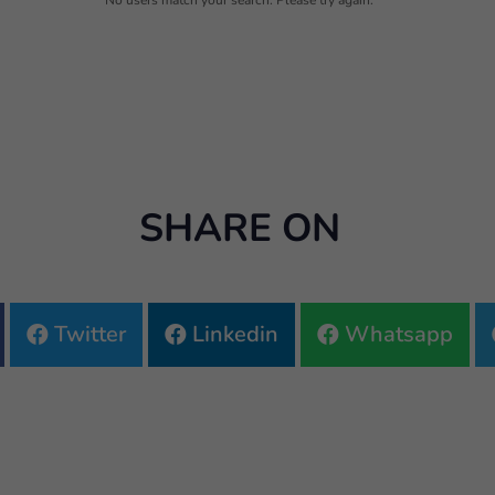
No users match your search. Please try again.
SHARE ON
Twitter
Linkedin
Whatsapp