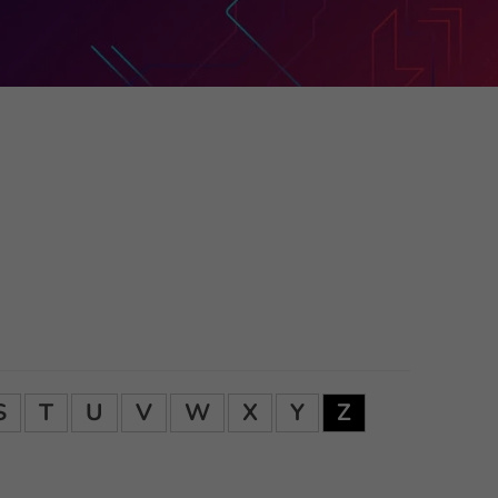
S
T
U
V
W
X
Y
Z