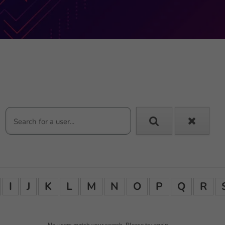
I
J
K
L
M
N
O
P
Q
R