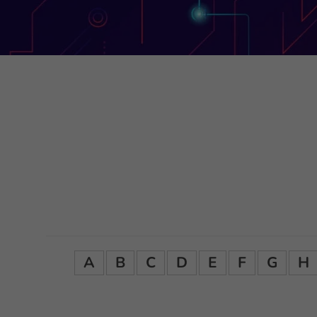
A
B
C
D
E
F
G
H