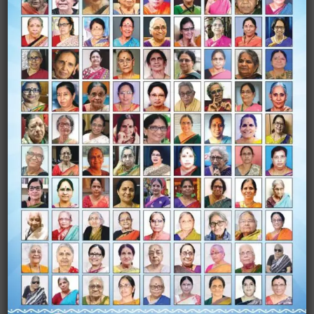
Name
*
Email
*
Website