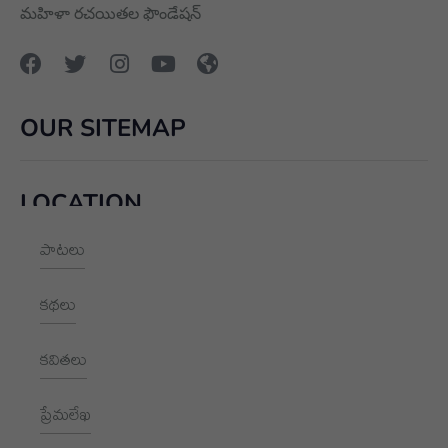
మహిళా రచయితల ఫౌండేషన్
OUR SITEMAP
LOCATION
పాటలు
+91 9989928562
hello@aksharayan.com
కథలు
www.aksharayan.com
కవితలు
1002, Royal Pavilion, A Block,
RBI Quarters, HYD, TS 500016
ప్రేమలేఖ
NEWSLETTER