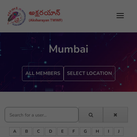
Mumbai
ALL MEMBERS
SELECT LOCATION
A
B
C
D
E
F
G
H
I
J