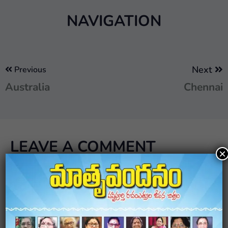
NAVIGATION
Next
Previous
Australia
Chennai
LEAVE A COMMENT
×
Your email address will not be published.
Required
fields are marked
*
Comment
*