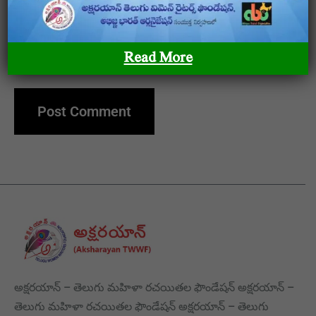
Save my name, email, and website in this browser
Read More
for the next time I comment.
అక్షరయాన్ – తెలుగు మహిళా రచయితల ఫౌండేషన్ అక్షరయాన్ –
తెలుగు మహిళా రచయితల ఫౌండేషన్ అక్షరయాన్ – తెలుగు