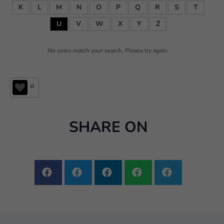
K
L
M
N
O
P
Q
R
S
T
U
V
W
X
Y
Z
No users match your search. Please try again.
0
SHARE ON