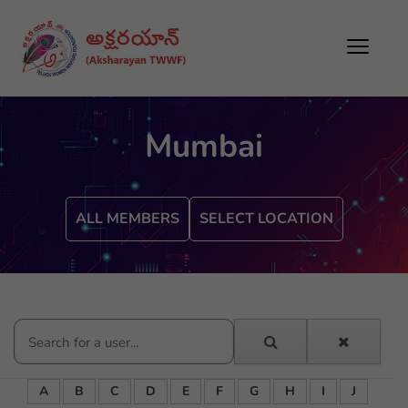
Mumbai
ALL MEMBERS
SELECT LOCATION
A
B
C
D
E
F
G
H
I
J