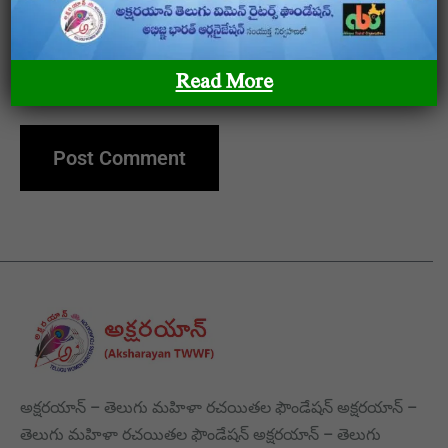
Save my name, email, and website in this browser
Read More
for the next time I comment.
అక్షరయాన్ – తెలుగు మహిళా రచయితల ఫౌండేషన్ అక్షరయాన్ –
తెలుగు మహిళా రచయితల ఫౌండేషన్ అక్షరయాన్ – తెలుగు