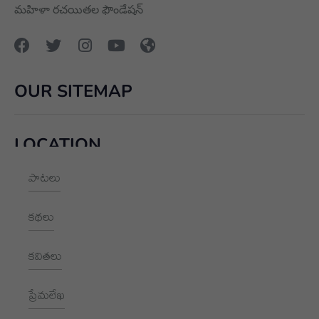
మహిళా రచయితల ఫౌండేషన్
OUR SITEMAP
LOCATION
పాటలు
+91 9989928562
hello@aksharayan.com
కథలు
www.aksharayan.com
కవితలు
1002, Royal Pavilion, A Block,
RBI Quarters, HYD, TS 500016
ప్రేమలేఖ
NEWSLETTER