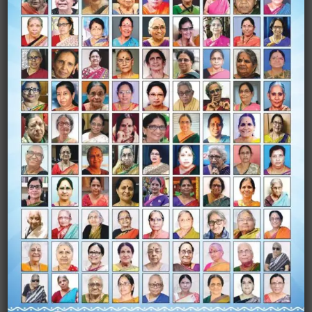
Name
*
Email
*
Website