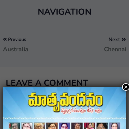
NAVIGATION
Next
Previous
Australia
Chennai
LEAVE A COMMENT
×
Your email address will not be published.
Required
fields are marked
*
Comment
*