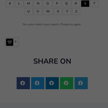
K
L
M
N
O
P
Q
R
S
T
U
V
W
X
Y
Z
No users match your search. Please try again.
0
SHARE ON