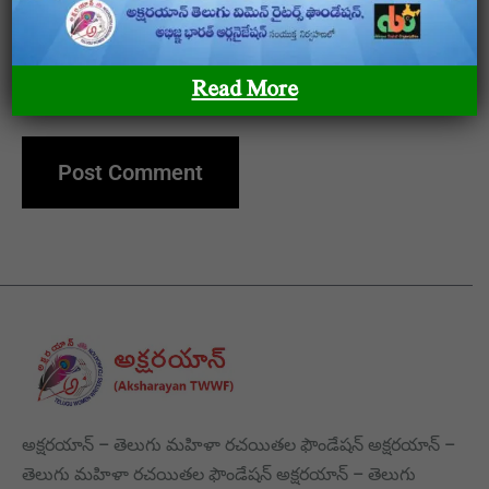
Save my name, email, and website in this browser
Read More
for the next time I comment.
అక్షరయాన్ – తెలుగు మహిళా రచయితల ఫౌండేషన్ అక్షరయాన్ –
తెలుగు మహిళా రచయితల ఫౌండేషన్ అక్షరయాన్ – తెలుగు