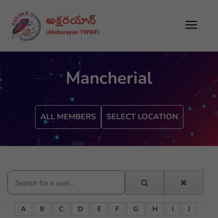
Mancherial
ALL MEMBERS
SELECT LOCATION
A
B
C
D
E
F
G
H
I
J