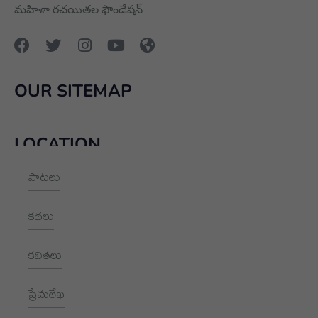
మహిళా రచయితల ఫౌండేషన్
OUR SITEMAP
LOCATION
పాటలు
+91 9989928562
hello@aksharayan.com
కథలు
www.aksharayan.com
కవితలు
1002, Royal Pavilion, A Block,
RBI Quarters, HYD, TS 500016
ప్రేమలేఖ
NEWSLETTER