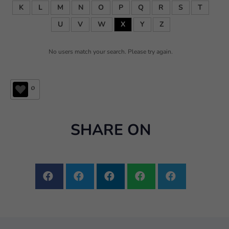
K
L
M
N
O
P
Q
R
S
T
U
V
W
X
Y
Z
No users match your search. Please try again.
0
SHARE ON