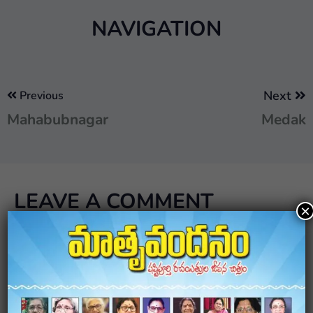
NAVIGATION
Next
Previous
Mahabubnagar
Medak
LEAVE A COMMENT
×
Your email address will not be published.
Required
fields are marked
*
Comment
*