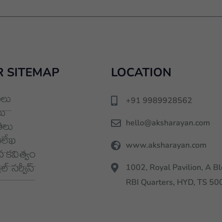
 SITEMAP
LOCATION
లు
+91 9989928562
ు
hello@aksharayan.com
తలు
మలేఖ
www.aksharayan.com
 కవిత్వం
్ సర్వీస్
1002, Royal Pavilion, A Bl
RBI Quarters, HYD, TS 5