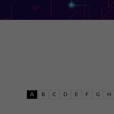
A
B
C
D
E
F
G
H