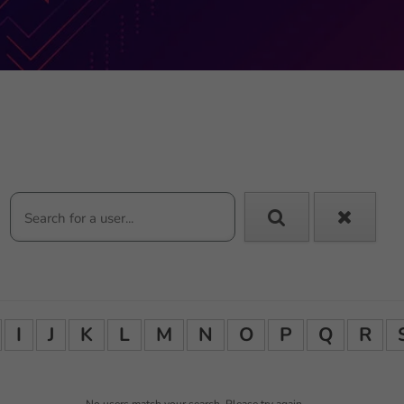
I
J
K
L
M
N
O
P
Q
R