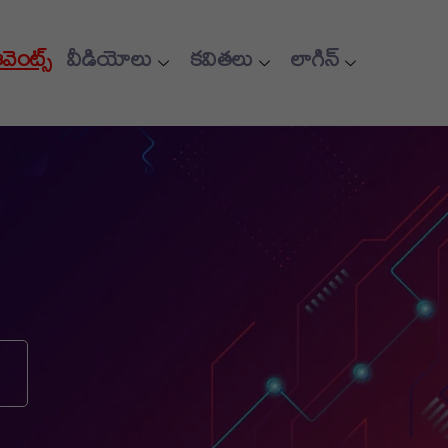
ఈవెంట్స్
వీడియోలు
కవితలు
లాగిన్