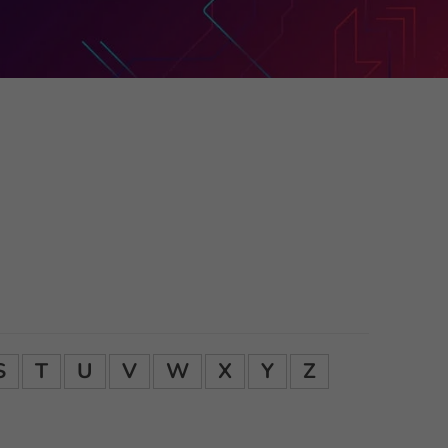
S
T
U
V
W
X
Y
Z