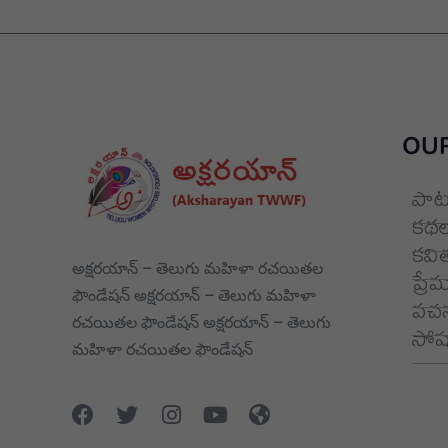
OUR
పాట
కథల
కవి
అక్షరయాన్ – తెలుగు మహిళా రచయితల
ప్రే
ఫౌండేషన్ అక్షరయాన్ – తెలుగు మహిళా
వచన
రచయితల ఫౌండేషన్ అక్షరయాన్ – తెలుగు
సోషల
మహిళా రచయితల ఫౌండేషన్