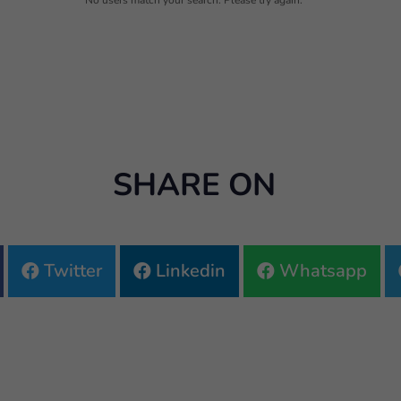
No users match your search. Please try again.
SHARE ON
Twitter
Linkedin
Whatsapp