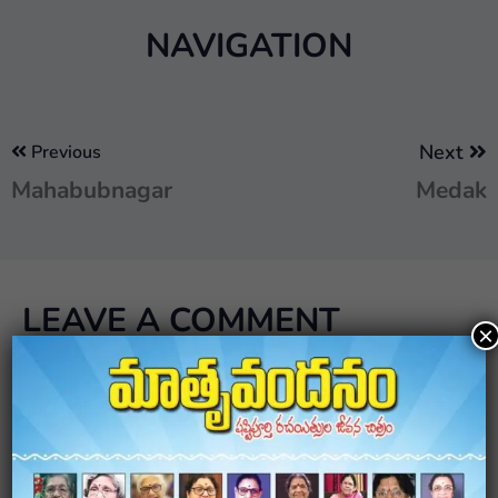
NAVIGATION
Next
Previous
Mahabubnagar
Medak
LEAVE A COMMENT
×
Your email address will not be published.
Required
fields are marked
*
Comment
*