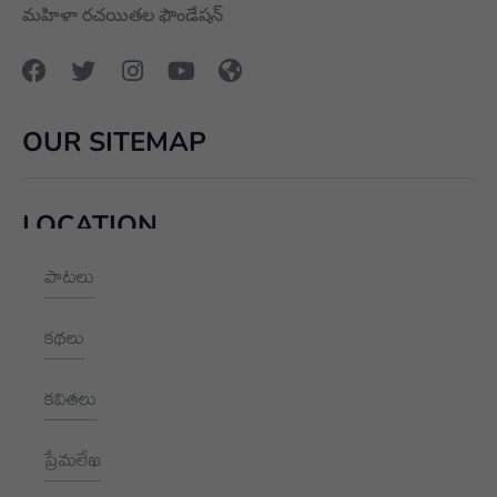
మహిళా రచయితల ఫౌండేషన్
OUR SITEMAP
LOCATION
పాటలు
+91 9989928562
hello@aksharayan.com
కథలు
www.aksharayan.com
కవితలు
1002, Royal Pavilion, A Block,
RBI Quarters, HYD, TS 500016
ప్రేమలేఖ
NEWSLETTER