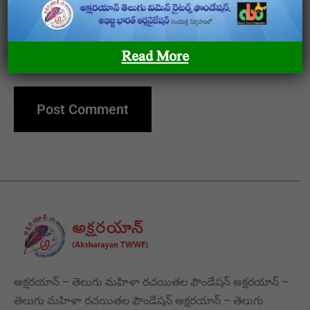
Save my name, email, and website in this browser
Read More
for the next time I comment.
అక్షరయాన్ – తెలుగు మహిళా రచయితల ఫౌండేషన్ అక్షరయాన్ –
తెలుగు మహిళా రచయితల ఫౌండేషన్ అక్షరయాన్ – తెలుగు