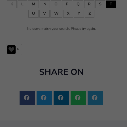
K
L
M
N
O
P
Q
R
S
T
U
V
W
X
Y
Z
No users match your search. Please try again.
0
SHARE ON