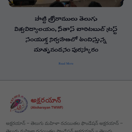
పొట్టి శ్రీరాములు తెలుగు
విశ్వవిద్యాలయం, సీతాస్ చారిటబుల్ ట్రస్ట్
సంయుక్త నిర్వహణలో అందిస్తున్న
మాతృవందనం పురస్కారం
Read More
అక్షరయాన్ – తెలుగు మహిళా రచయితల ఫౌండేషన్ అక్షరయాన్ –
తెలుగు మహిళా రచయితల ఫౌండేషన్ అక్షరయాన్ – తెలుగు