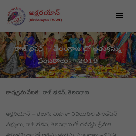
రాజ్ భవన్ – తెలంగాణ లో బతుకమ్మ
సంబరాలు – 2019
కార్యక్రమ వేదిక:
రాజ్ భవన్, తెలంగాణ
అక్షరయాన్ – తెలుగు మహిళా రచయితల ఫౌండేషన్
సభ్యులు, రాజ్ భవన్, తెలంగాణ లో గవర్నర్ శ్రీమతి