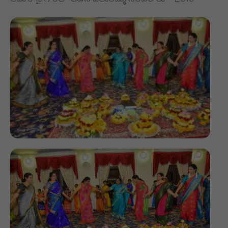
తమిళ సై గారితో ఆడిన బతుకమ్మ సంబరాలు - 2019