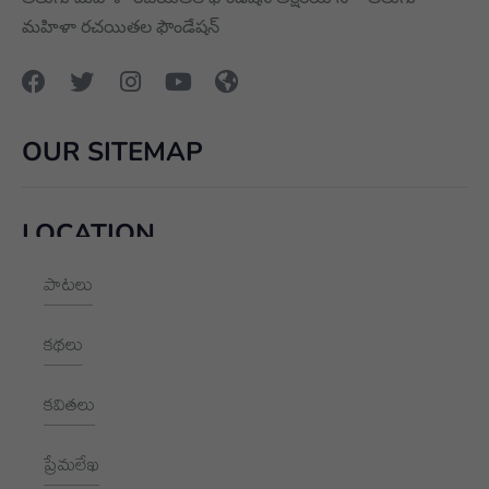
మహిళా రచయితల ఫౌండేషన్
OUR SITEMAP
LOCATION
పాటలు
+91 9989928562
hello@aksharayan.com
కథలు
www.aksharayan.com
కవితలు
1002, Royal Pavilion, A Block,
RBI Quarters, HYD, TS 500016
ప్రేమలేఖ