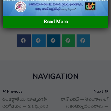
SHARE ON
Read More
NAVIGATION
Next
Previous
అంతర్జాతీయ మాతృభాషా
రాజ్ భవన్ – తెలంగాణ లో
దినోత్సవం – 21 ఫిబ్రవరి
బతుకమ్మ సంబరాలు –