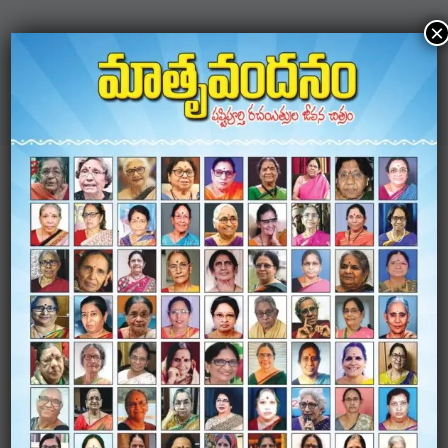
×
Next
Previous
Nellore
Tirupati
LEAVE A COMMENT
Your email address will not be published.
Required
fields are marked
*
Comment
*