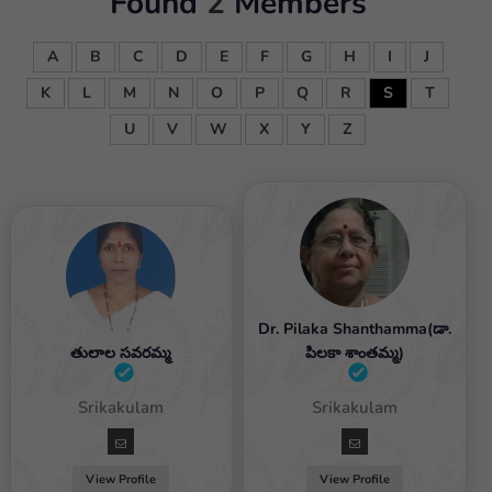
Found
2
Members
A
B
C
D
E
F
G
H
I
J
K
L
M
N
O
P
Q
R
S
T
U
V
W
X
Y
Z
Dr. Pilaka Shanthamma(డా.
తులాల సవరమ్మ
పిలకా శాంతమ్మ)
Female / Srikakulam
Female / Srikakulam
View Profile
View Profile