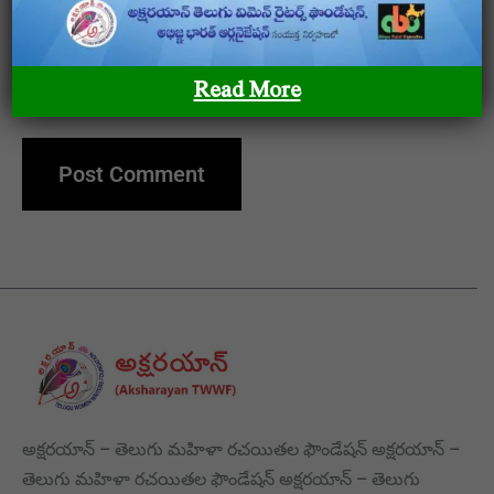
Save my name, email, and website in this browser
Read More
for the next time I comment.
అక్షరయాన్ – తెలుగు మహిళా రచయితల ఫౌండేషన్ అక్షరయాన్ –
తెలుగు మహిళా రచయితల ఫౌండేషన్ అక్షరయాన్ – తెలుగు