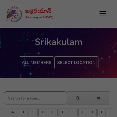
Srikakulam
ALL MEMBERS
SELECT LOCATION
A
B
C
D
E
F
G
H
I
J