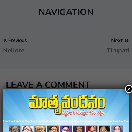
NAVIGATION
Next
Previous
Nellore
Tirupati
LEAVE A COMMENT
×
Your email address will not be published.
Required
fields are marked
*
Comment
*