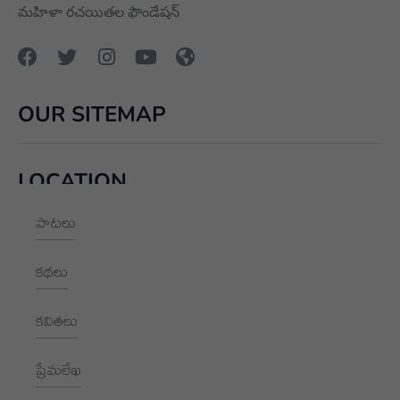
మహిళా రచయితల ఫౌండేషన్
OUR SITEMAP
LOCATION
పాటలు
+91 9989928562
hello@aksharayan.com
కథలు
www.aksharayan.com
కవితలు
1002, Royal Pavilion, A Block,
RBI Quarters, HYD, TS 500016
ప్రేమలేఖ
NEWSLETTER