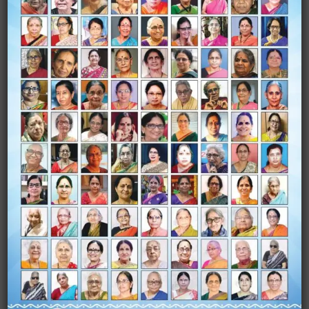
Name
*
Email
*
Website