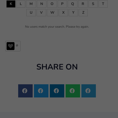
K
L
M
N
O
P
Q
R
S
T
U
V
W
X
Y
Z
No users match your search. Please try again.
0
SHARE ON