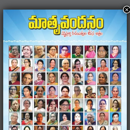
×
Next
Previous
NTR Bezawada
Sri Sathya Sai
LEAVE A COMMENT
Your email address will not be published.
Required
fields are marked
*
Comment
*