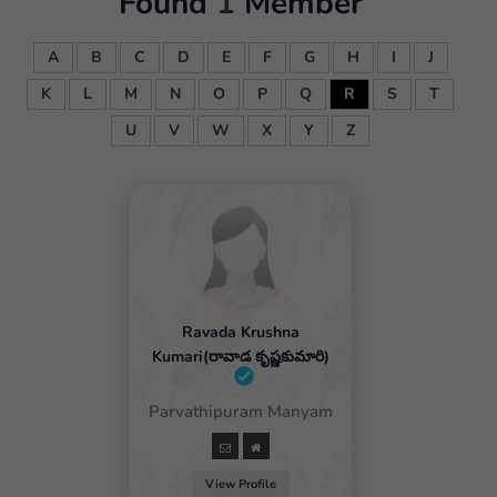
Found
1
Member
A
B
C
D
E
F
G
H
I
J
K
L
M
N
O
P
Q
R
S
T
U
V
W
X
Y
Z
Ravada Krushna
Kumari(రావాడ కృష్ణకుమారి)
Female / Parvathipuram Manyam
View Profile