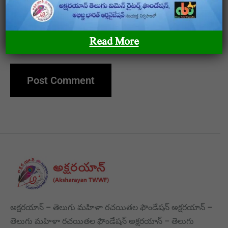
Save my name, email, and website in this browser
Read More
for the next time I comment.
అక్షరయాన్ – తెలుగు మహిళా రచయితల ఫౌండేషన్ అక్షరయాన్ –
తెలుగు మహిళా రచయితల ఫౌండేషన్ అక్షరయాన్ – తెలుగు