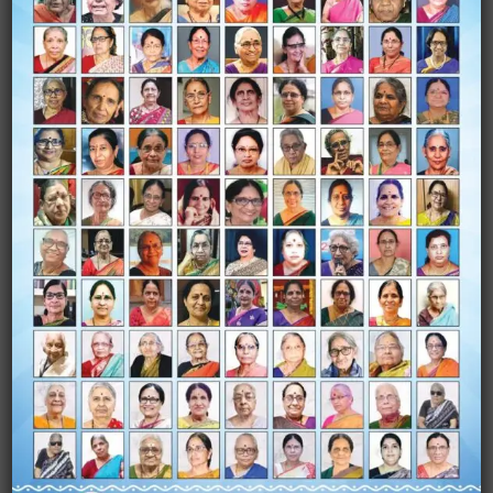
Name
*
Email
*
Website