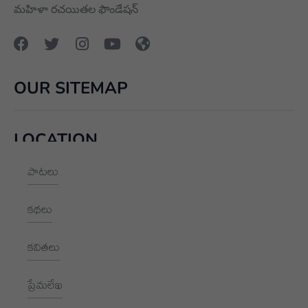
మహిళా రచయితల ఫౌండేషన్
OUR SITEMAP
LOCATION
పాటలు
+91 9989928562
hello@aksharayan.com
కథలు
www.aksharayan.com
కవితలు
1002, Royal Pavilion, A Block,
RBI Quarters, HYD, TS 500016
ప్రేమలేఖ
NEWSLETTER