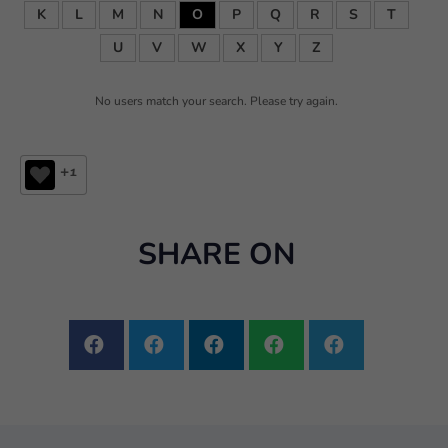
K
L
M
N
O
P
Q
R
S
T
U
V
W
X
Y
Z
No users match your search. Please try again.
+1
SHARE ON