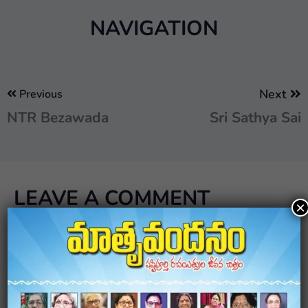
NAVIGATION
Next
Previous
NTR Bezawada
Sri Sathya Sai
LEAVE A COMMENT
×
Your email address will not be published.
Required
fields are marked
*
Comment
*