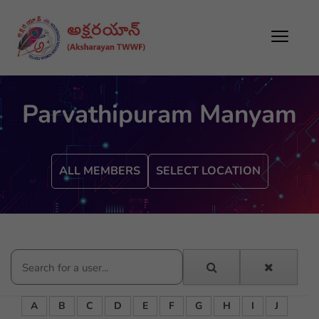
Parvathipuram Manyam
ALL MEMBERS
SELECT LOCATION
A
B
C
D
E
F
G
H
I
J