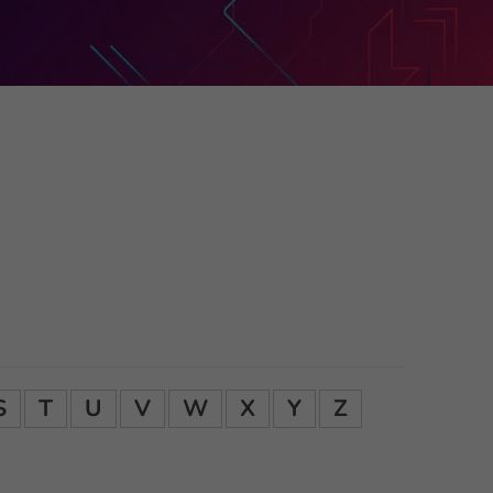
S
T
U
V
W
X
Y
Z