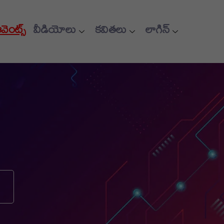
ఈవెంట్స్
వీడియోలు
కవితలు
లాగిన్