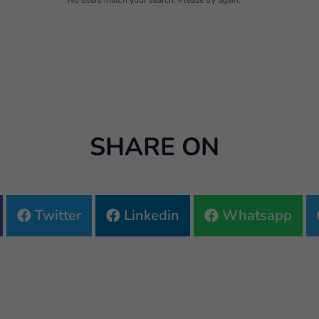
No users match your search. Please try again.
SHARE ON
Twitter
Linkedin
Whatsapp