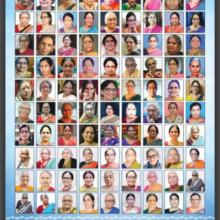
Name
*
Email
*
Website