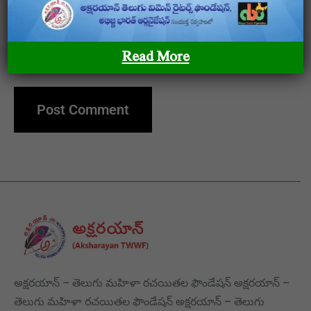
Save my name, email, and website in this browser
Read More
for the next time I comment.
అక్షరయాన్ – తెలుగు మహిళా రచయితల ఫౌండేషన్ అక్షరయాన్ –
తెలుగు మహిళా రచయితల ఫౌండేషన్ అక్షరయాన్ – తెలుగు