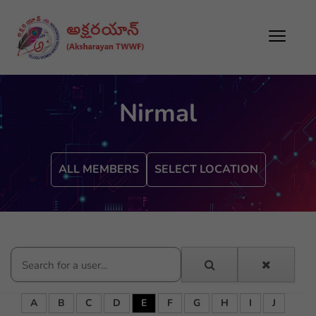
Nirmal
ALL MEMBERS
SELECT LOCATION
A
B
C
D
E
F
G
H
I
J