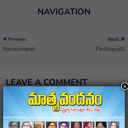
NAVIGATION
Next
Previous
Narayanpet
Peddapalli
LEAVE A COMMENT
×
Your email address will not be published.
Required
fields are marked
*
Comment
*