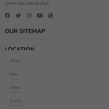
మహిళా రచయితల ఫౌండేషన్
OUR SITEMAP
LOCATION
పాటలు
+91 9989928562
hello@aksharayan.com
కథలు
www.aksharayan.com
కవితలు
1002, Royal Pavilion, A Block,
RBI Quarters, HYD, TS 500016
ప్రేమలేఖ
NEWSLETTER