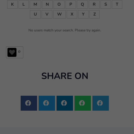
K
L
M
N
O
P
Q
R
S
T
U
V
W
X
Y
Z
No users match your search. Please try again.
0
SHARE ON