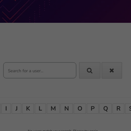
I
J
K
L
M
N
O
P
Q
R