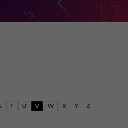
S
T
U
V
W
X
Y
Z