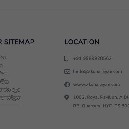
 SITEMAP
LOCATION
లు
+91 9989928562
ు
hello@aksharayan.com
తలు
మలేఖ
www.aksharayan.com
 కవిత్వం
్ సర్వీస్
1002, Royal Pavilion, A Bl
RBI Quarters, HYD, TS 5