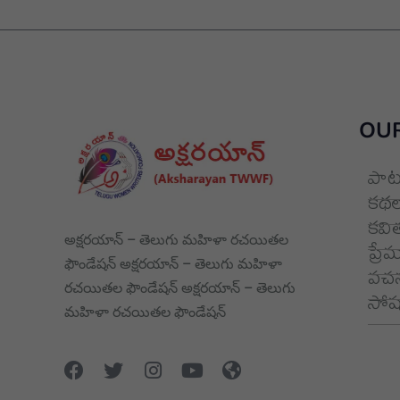
OUR
పాట
కథల
కవి
అక్షరయాన్ – తెలుగు మహిళా రచయితల
ప్రే
ఫౌండేషన్ అక్షరయాన్ – తెలుగు మహిళా
వచన
రచయితల ఫౌండేషన్ అక్షరయాన్ – తెలుగు
సోషల
మహిళా రచయితల ఫౌండేషన్