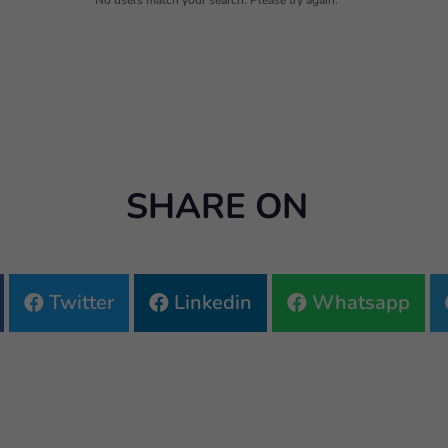
No users match your search. Please try again.
SHARE ON
Twitter
Linkedin
Whatsapp