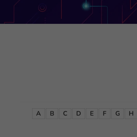
A
B
C
D
E
F
G
H