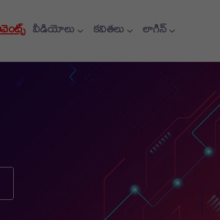
ఈవెంట్స్
వీడియోలు
కవితలు
లాగిన్