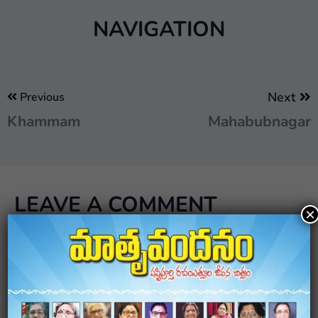
NAVIGATION
Next
Previous
Khammam
Mahabubnagar
LEAVE A COMMENT
×
Your email address will not be published.
Required
fields are marked
*
Comment
*