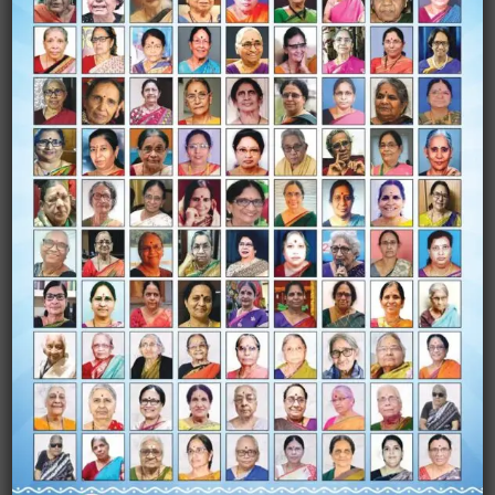
Name
*
Email
*
Website