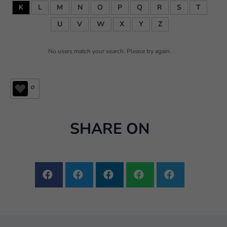
K
L
M
N
O
P
Q
R
S
T
U
V
W
X
Y
Z
No users match your search. Please try again.
0
SHARE ON