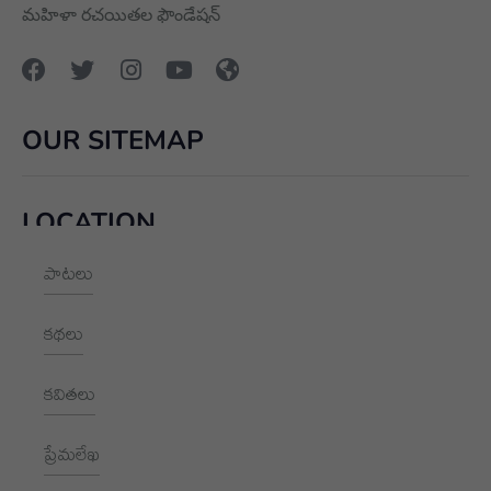
మహిళా రచయితల ఫౌండేషన్
OUR SITEMAP
LOCATION
పాటలు
+91 9989928562
hello@aksharayan.com
కథలు
www.aksharayan.com
కవితలు
1002, Royal Pavilion, A Block,
RBI Quarters, HYD, TS 500016
ప్రేమలేఖ
NEWSLETTER