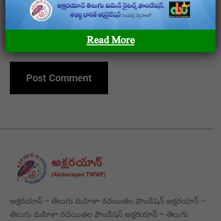
Save my name, email, and website in this browser
Read More
for the next time I comment.
అక్షరయాన్ – తెలుగు మహిళా రచయితల ఫౌండేషన్ అక్షరయాన్ –
తెలుగు మహిళా రచయితల ఫౌండేషన్ అక్షరయాన్ – తెలుగు