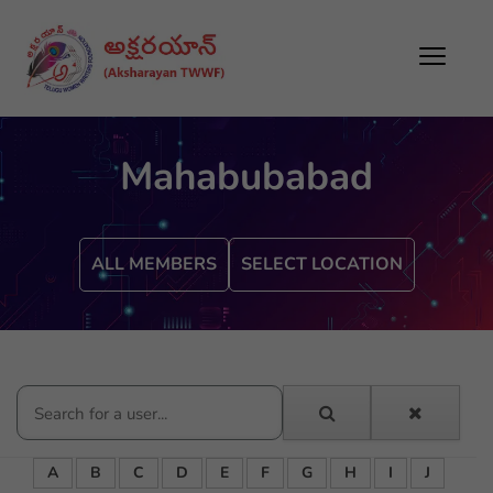
Mahabubabad
ALL MEMBERS
SELECT LOCATION
A
B
C
D
E
F
G
H
I
J