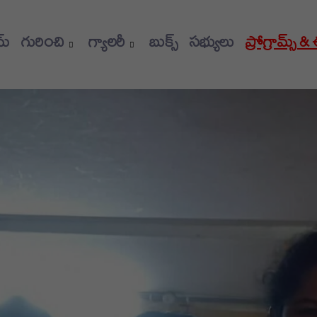
మ్
గురించి
గ్యాలరీ
బుక్స్
సభ్యులు
ప్రోగ్రామ్స్ &