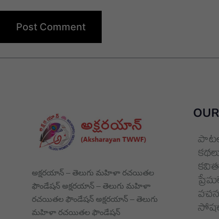
OUR
పాట
కథల
కవిత
అక్షరయాన్ – తెలుగు మహిళా రచయితల
ప్రేమ
ఫౌండేషన్ అక్షరయాన్ – తెలుగు మహిళా
వచన 
రచయితల ఫౌండేషన్ అక్షరయాన్ – తెలుగు
సోషల్
మహిళా రచయితల ఫౌండేషన్