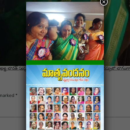
×
భిజ్ఞ భారత్ సంస్థల సంయుక్త నిర్వహణలో జరుగుతున్న జాతీయ సదస్సులో భాగంగా 
 marked
*