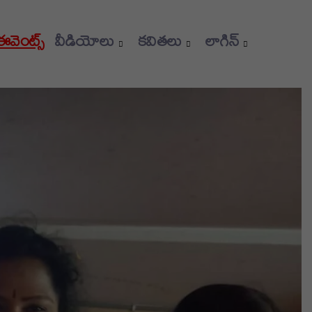
 ఈవెంట్స్
వీడియోలు
కవితలు
లాగిన్