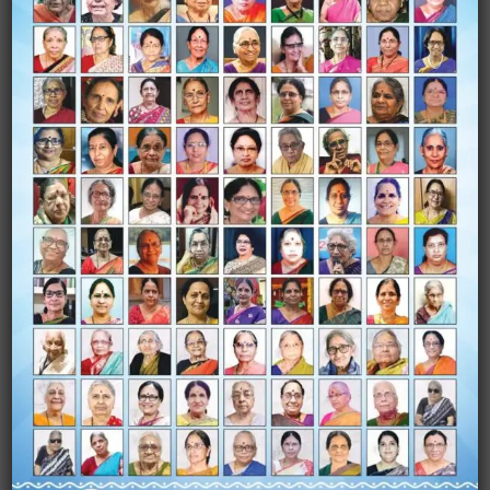
Name
*
Email
*
Website