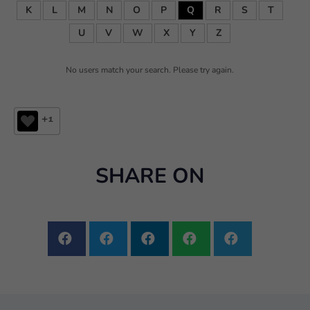
K
L
M
N
O
P
Q
R
S
T
U
V
W
X
Y
Z
No users match your search. Please try again.
+1
SHARE ON