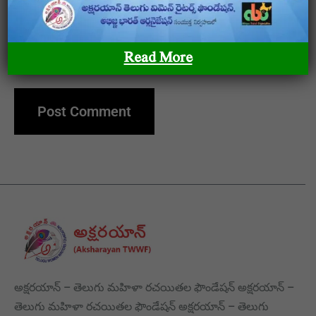
Save my name, email, and website in this browser
Read More
for the next time I comment.
అక్షరయాన్ – తెలుగు మహిళా రచయితల ఫౌండేషన్ అక్షరయాన్ –
తెలుగు మహిళా రచయితల ఫౌండేషన్ అక్షరయాన్ – తెలుగు