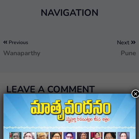
NAVIGATION
Next
Previous
Wanaparthy
Pune
LEAVE A COMMENT
×
Your email address will not be published.
Required
fields are marked
*
Comment
*