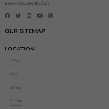
మహిళా రచయితల ఫౌండేషన్
OUR SITEMAP
LOCATION
పాటలు
+91 9989928562
hello@aksharayan.com
కథలు
www.aksharayan.com
కవితలు
1002, Royal Pavilion, A Block,
RBI Quarters, HYD, TS 500016
ప్రేమలేఖ
NEWSLETTER