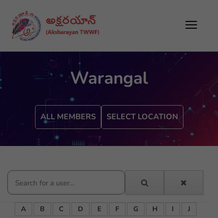
Warangal
ALL MEMBERS
SELECT LOCATION
A
B
C
D
E
F
G
H
I
J