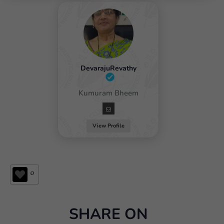
DevarajuRevathy
Female / Kumuram Bheem
View Profile
0
SHARE ON