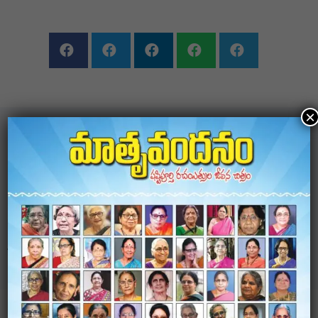
×
NAVIGATION
Next
Previous
Jogulamba Gadwal
Medchal-Malkajgiri