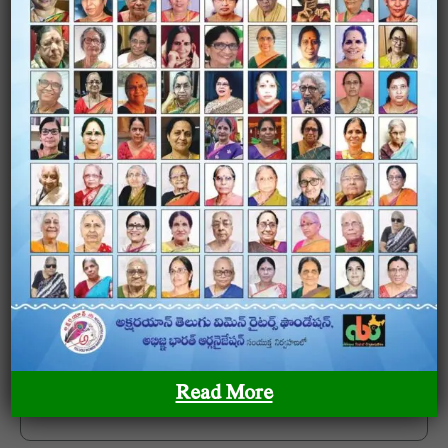
LEAVE A COMMENT
Your email address will not be published.
Required
fields are marked
*
Comment
*
Name
*
Read More