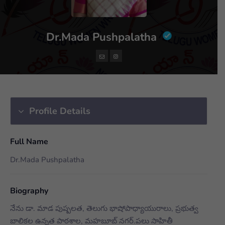
Dr.Mada Pushpalatha
Profile Details
Full Name
Dr.Mada Pushpalatha
Biography
నేను డా. మాడ పుష్పలత, తెలుగు భాషోపాధ్యాయురాలు, ప్రభుత్వ
బాలికల ఉన్నత పాఠశాల, మహబూబ్ నగర్.పలు సాహితీ