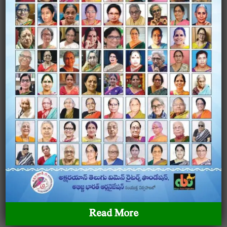
గొలుసు కట్టు నవల.
Stories
రైతన్న, కుక్క - కోడి,జంతువుల కథలు.
Translations
కథలు
Publications
పేరు - డా. మాడ పుష్పలత M.A,M.phil,Ph.D,Telugu Pandit
రచనలు 1.పెళ్లి ముచ్చట్లు 2.పెళ్లి పాటలు 3. పోలేపల్లి జాతర -
ప్రదర్శన కళలు - ప్రదర్శన కళలు 4.జోల పాటలు 5. మహబూబ్ నగర్
జిల్లా - జాతరలు - ప్రదర్శన కళలు
Read More