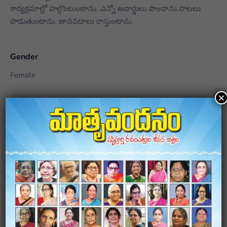
కార్యక్రమాల్లో పాల్గొంటుంటాను. ఎన్నో అవార్డులు పొందాను.పాటలు
పాడుతుంటాను. జానపదాలు రాస్తుంటాను.
Gender
Female
×
City/Region
Mahabubnagar
Awards
1.స్త్రీ శక్తి పురస్కారం 2.ఉగాది పురస్కారం 3.గురుబ్రహ్మ పురస్కారం 4.
ఉత్తమ రచయిత్రి పురస్కారం 5.జిల్లా ఉత్తమ ఉపాధ్యాయిని అవార్డ్
Novels