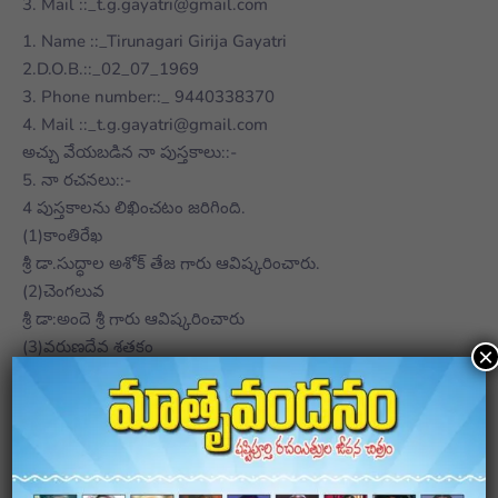
3. Mail ::_t.g.gayatri@gmail.com
1. Name ::_Tirunagari Girija Gayatri
2.D.O.B.::_02_07_1969
3. Phone number::_ 9440338370
4. Mail ::_t.g.gayatri@gmail.com
అచ్చు వేయబడిన నా పుస్తకాలు::-
5. నా రచనలు::-
4 పుస్తకాలను లిఖించటం జరిగింది.
(1)కాంతిరేఖ
శ్రీ డా.సుద్ధాల అశోక్ తేజ గారు ఆవిష్కరించారు.
(2)చెంగలువ
శ్రీ డా:అందె శ్రీ గారు ఆవిష్కరించారు
(3)వరుణదేవ శతకం
×
(4)రాగవల్లిక ( పద్య కవిత)
శ్రీమతి అనంతలక్ష్మి ; ప్రముఖ ఆధ్యాత్మిక వేత్త గారు ఆవిష్కరించారు
మరియు అనేక అముద్రిత పద్యకవితలు వున్నాయి.
(5)F.M.Radio ,Nizamabad లోని మహిళావాణి కార్యక్రమంలో
అనేక ప్రసంగములు ప్రసారం చేయబడ్డాయి.