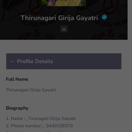
Thirunagari Girija Gayatri
Profile Details
Full Name
Thirunagari Girija Gayatri
Biography
1. Name ::_Tirunagari Girija Gayatri
2. Phone number::_ 9440338370