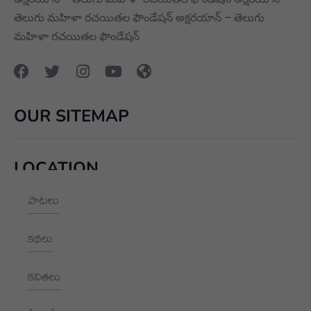
తెలుగు మహిళా రచయితల ఫౌండేషన్ అక్షరయాన్ – తెలుగు
మహిళా రచయితల ఫౌండేషన్
OUR SITEMAP
LOCATION
పాటలు
+91 9989928562
hello@aksharayan.com
కథలు
www.aksharayan.com
కవితలు
1002, Royal Pavilion, A Block,
RBI Quarters, HYD, TS 500016