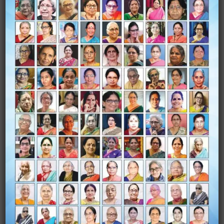
*అందుకొన్న పురస్కారాలు*
కవియిత్రిగా అనేక పురస్కారాలను అందుకోవటం
జరిగింది.అందులో ప్రముఖ మైనవి.
(1) శ్రీ తేజ ఆర్ట్ క్రియేషన్స్ వారి ఆధ్వర్యంలో
*శ్రీ డా: సి.నారాయణరెడ్డి* గారిచే సాహితీ తేజ పురస్కారం.
(2)శ్రీ ధాత్రి రాష్ట్ర స్థాయి సాహితీసంస్థ వారిచే సాహితీరత్న పురస్కారం
(3)శ్రీ అపురూప సాహితీ సంస్థ నిర్వహించిన జిల్లాస్థాయి కవితా
పోటీలలో ప్రథమ బహుమతి పొందటం జరిగింది.
నిర్వహణ::- "శ్రీ విపంచి " అనెడి సాంస్కృతిక సంస్థను ఏర్పాటు చేసి
మహిళలకు , విద్యార్థులకు ఉచిత శిక్షణ కార్యక్రమాలను
నిర్వహించటం జరుగుతున్నది.
4. Photo
5. రచనలు::_(1)కాంతి రేఖ (కవిత)
(2)చెంగలువ (కవిత)
(3)వరుణ దేవ శతకం
(4)రాగ వల్లిక పద్య కవిత