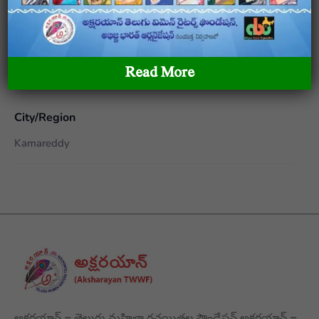
Gender
Read More
Female
City/Region
Kamareddy
అక్షరయాన్ – తెలుగు మహిళా రచయితల ఫౌండేషన్ అక్షరయాన్ –