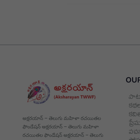
OUR
పాట
కథల
కవి
అక్షరయాన్ – తెలుగు మహిళా రచయితల
ప్రే
ఫౌండేషన్ అక్షరయాన్ – తెలుగు మహిళా
వచన
రచయితల ఫౌండేషన్ అక్షరయాన్ – తెలుగు