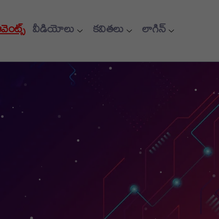
ఈవెంట్స్
వీడియోలు
కవితలు
లాగిన్