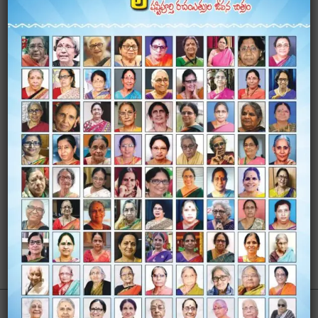
పెంజేరుకట్ట,
మంథని - 505184
పెద్దపల్లి జిల్లా, తెలంగాణ
చరవాణి: 9493317107
anita.y.hima@gmail.com
Gender
Female
City/Region
Peddapalli