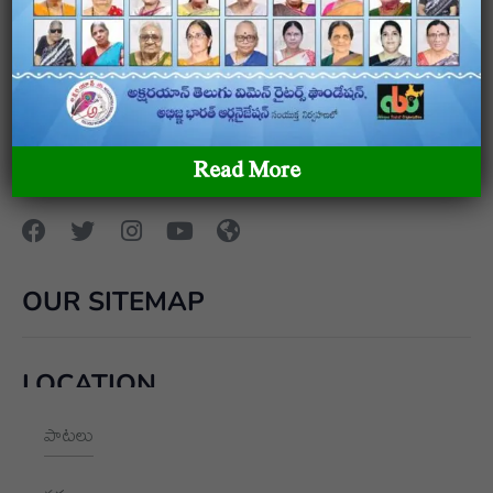
అక్షరయాన్ – తెలుగు మహిళా రచయితల ఫౌండేషన్ అక్షరయాన్ –
తెలుగు మహిళా రచయితల ఫౌండేషన్ అక్షరయాన్ – తెలుగు
Read More
మహిళా రచయితల ఫౌండేషన్
OUR SITEMAP
LOCATION
పాటలు
+91 9989928562
hello@aksharayan.com