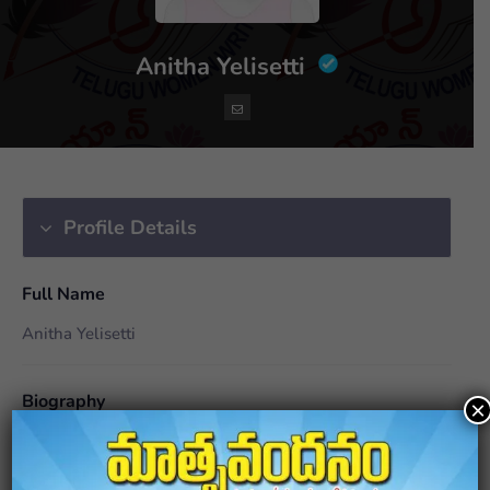
Anitha Yelisetti
Profile Details
Full Name
Anitha Yelisetti
Biography
×
"అనిత యెలిశెట్టి,
ఇంటి నెంబరు 4-112,