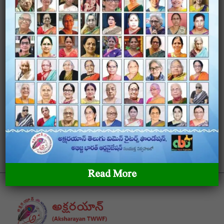
Stories
none
Translations
none
Publications
none
Read More