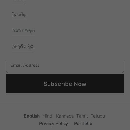
1002, Royal Pavilion, A Block,
RBI Quarters, HYD, TS 500016
ప్రేమలేఖ
NEWSLETTER
వచన కవిత్వం
Subscribe to receive New updates
సోషల్ సర్వీస్
Email Address
Aksharayan – Telugu Women Writers Foundation
English
Hindi
Kannada
Tamil
Telugu
Privacy Policy
Portfolio