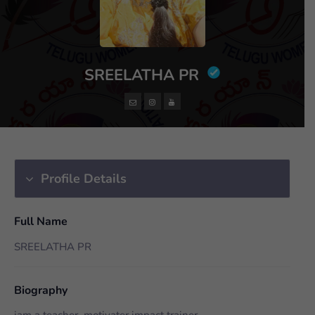
SREELATHA PR
Profile Details
Full Name
SREELATHA PR
Biography
iam a teacher, motivater impact trainer ,