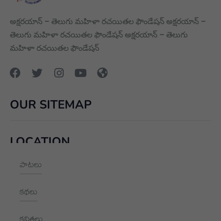
అక్షరయాన్ – తెలుగు మహిళా రచయితల ఫౌండేషన్ అక్షరయాన్ –
తెలుగు మహిళా రచయితల ఫౌండేషన్ అక్షరయాన్ – తెలుగు
మహిళా రచయితల ఫౌండేషన్
OUR SITEMAP
LOCATION
పాటలు
+91 9989928562
hello@aksharayan.com
కథలు
www.aksharayan.com
కవితలు