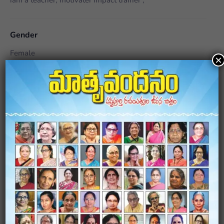
Gender
Female
×
City/Region
Hanumakonda
Awards
none
Novels
none