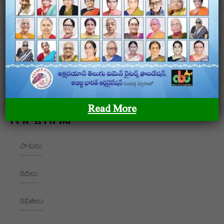
అక్షరయాన్ – తెలుగు మహిళా రచయితల ఫౌండేషన్ అక్షరయాన్ –
తెలుగు మహిళా రచయితల ఫౌండేషన్ అక్షరయాన్ – తెలుగు
మహిళా రచయితల ఫౌండేషన్
OUR SITEMAP
Read More
LOCATION
పాటలు
+91 9989928562
hello@aksharayan.com
కథలు
www.aksharayan.com
కవితలు
1002, Royal Pavilion, A Block,
RBI Quarters, HYD, TS 500016