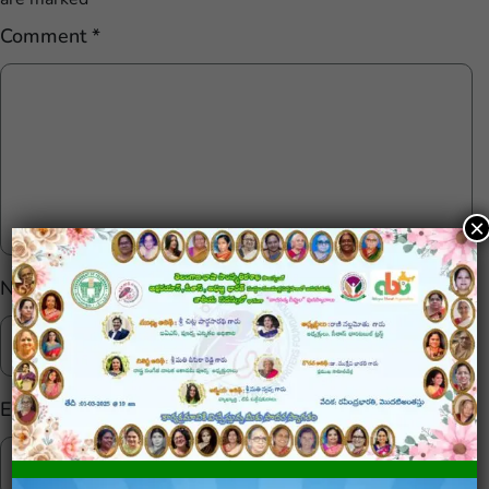
Comment
*
×
Name
*
Email
*