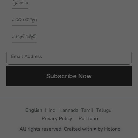
ప్రేమలేఖ
NEWSLETTER
వచన కవిత్వం
Subscribe to receive New updates
సోషల్ సర్వీస్
Email Address
Aksharayan – Telugu Women Writers Foundation
English
Hindi
Kannada
Tamil
Telugu
Privacy Policy
Portfolio
All rights reserved. Crafted with ♥ by Holono