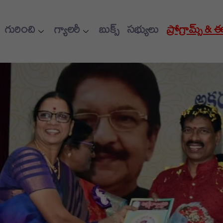
గురించి
గ్యాలరీ
బుక్స్
సభ్యులు
ప్రోగ్రామ్స్ & 