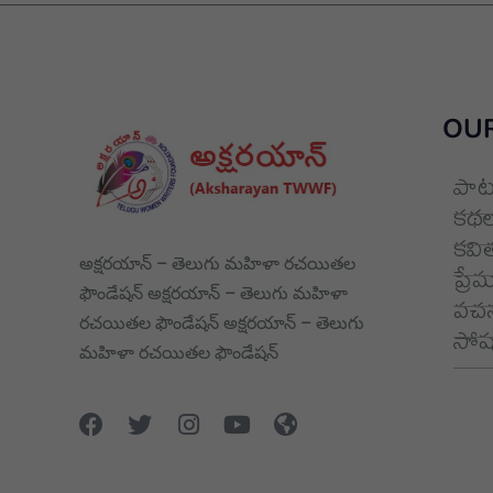
OUR
పాట
కథల
కవి
అక్షరయాన్ – తెలుగు మహిళా రచయితల
ప్రే
ఫౌండేషన్ అక్షరయాన్ – తెలుగు మహిళా
వచన
రచయితల ఫౌండేషన్ అక్షరయాన్ – తెలుగు
సోషల
మహిళా రచయితల ఫౌండేషన్