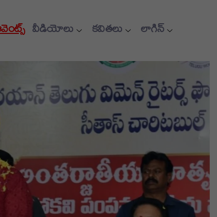
ఈవెంట్స్
వీడియోలు
కవితలు
లాగిన్