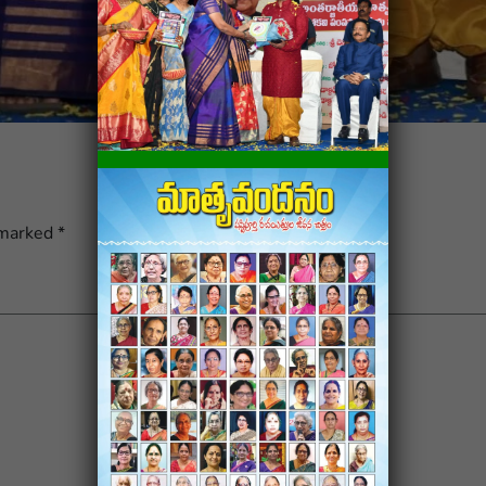
 marked
*