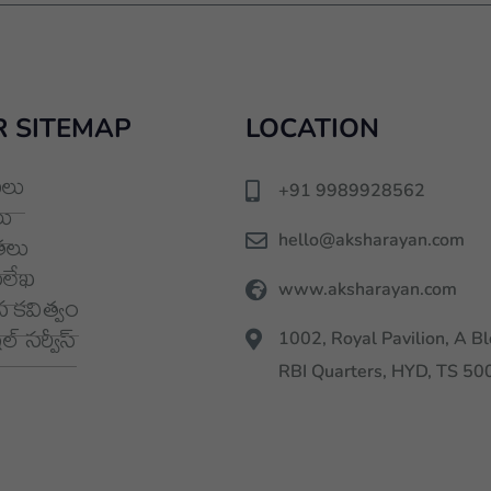
 SITEMAP
LOCATION
లు
+91 9989928562
ు
hello@aksharayan.com
తలు
మలేఖ
www.aksharayan.com
 కవిత్వం
్ సర్వీస్
1002, Royal Pavilion, A Bl
RBI Quarters, HYD, TS 5