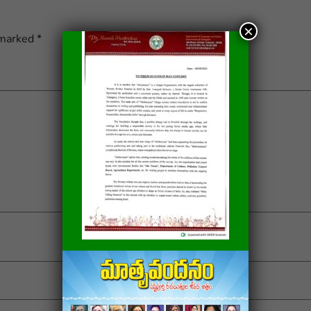
×
 marked
*
Email
*