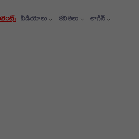
ఈవెంట్స్
వీడియోలు
కవితలు
లాగిన్