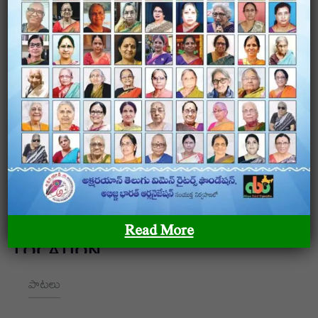
అక్షరయాన్ – తెలుగు మహిళా రచయితల ఫౌండేషన్ అక్షరయాన్ –
తెలుగు మహిళా రచయితల ఫౌండేషన్ అక్షరయాన్ – తెలుగు
మహిళా రచయితల ఫౌండేషన్
OUR SITEMAP
Read More
LOCATION
పాటలు
+91 9989928562
hello@aksharayan.com