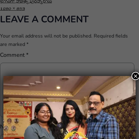
భాగంగా సాహిత్య పురస్కారాలు
1280 × 853
LEAVE A COMMENT
Your email address will not be published.
Required fields
are marked
*
Comment
*
×
Name
*