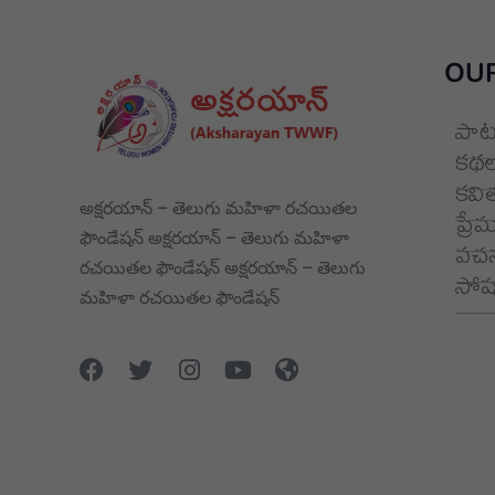
OUR
పాట
కథల
కవి
అక్షరయాన్ – తెలుగు మహిళా రచయితల
ప్రే
ఫౌండేషన్ అక్షరయాన్ – తెలుగు మహిళా
వచన
రచయితల ఫౌండేషన్ అక్షరయాన్ – తెలుగు
సోషల
మహిళా రచయితల ఫౌండేషన్