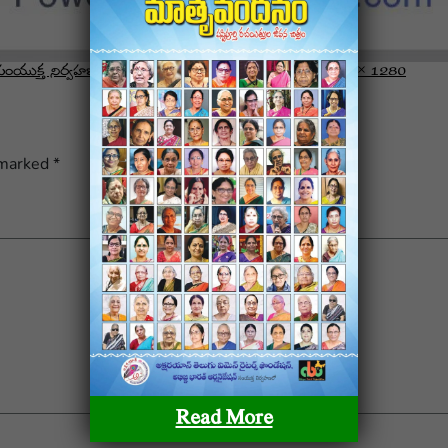
్ట్ సంయుక్త నిర్వహణలో అందిస్తున్న మాతృవందనం పురస్కారం
1040 × 1280
 marked
*
Read More