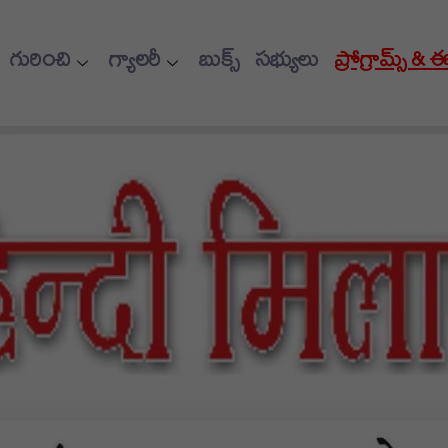
గురించి
గ్యాలరీ
బుక్స్
సభ్యులు
ప్రోగ్రామ్స్ & 