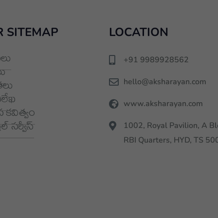
 SITEMAP
LOCATION
లు
+91 9989928562
ు
hello@aksharayan.com
తలు
మలేఖ
www.aksharayan.com
 కవిత్వం
్ సర్వీస్
1002, Royal Pavilion, A Bl
RBI Quarters, HYD, TS 5