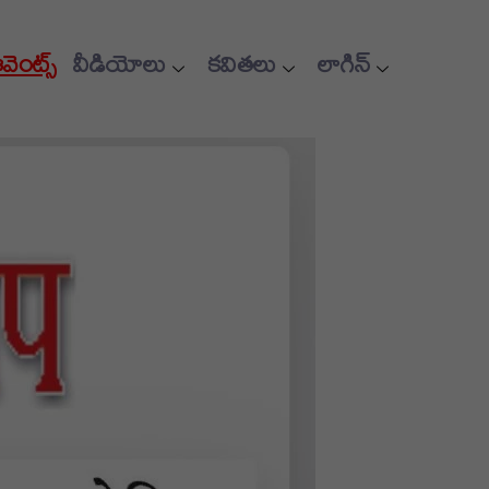
ఈవెంట్స్
వీడియోలు
కవితలు
లాగిన్