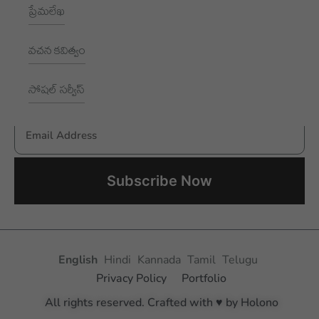
ప్రేమలేఖ
NEWSLETTER
వచన కవిత్వం
Subscribe to receive New updates
సోషల్ సర్వీస్
Email Address
Aksharayan – Telugu Women Writers Foundation
English
Hindi
Kannada
Tamil
Telugu
Privacy Policy
Portfolio
All rights reserved. Crafted with ♥ by Holono