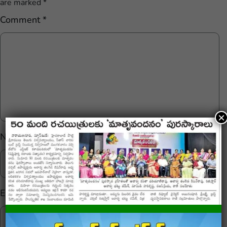
are marked
*
Comment
*
×
Name
*
Email
*