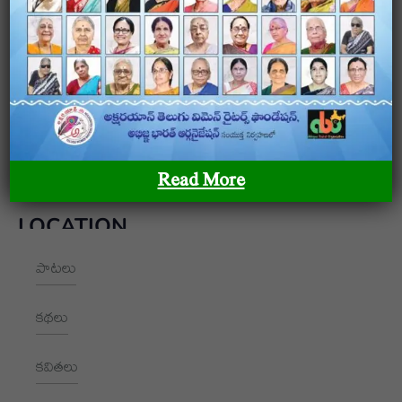
అక్షరయాన్ – తెలుగు మహిళా రచయితల ఫౌండేషన్ అక్షరయాన్ –
తెలుగు మహిళా రచయితల ఫౌండేషన్ అక్షరయాన్ – తెలుగు
మహిళా రచయితల ఫౌండేషన్
OUR SITEMAP
Read More
LOCATION
పాటలు
+91 9989928562
hello@aksharayan.com
కథలు
www.aksharayan.com
కవితలు
1002, Royal Pavilion, A Block,
RBI Quarters, HYD, TS 500016