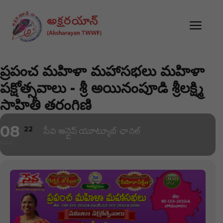
ప్రపంచ మహిళా మహాసభలు మహిళా
పక్షోత్సవాలు - శ్రీ అయినంపూడి శ్రీలక్ష్మి
సాహితీ తరంగిణి
08
22
సేవ ఆన్లైవ్ యూట్యూబ్ ఛానల్
MAR