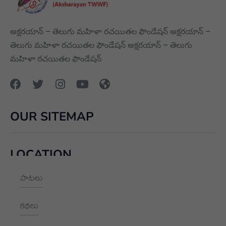
అక్షరయాన్ – తెలుగు మహిళా రచయితల ఫౌండేషన్ అక్షరయాన్ –
తెలుగు మహిళా రచయితల ఫౌండేషన్ అక్షరయాన్ – తెలుగు
మహిళా రచయితల ఫౌండేషన్
OUR SITEMAP
LOCATION
పాటలు
+91 9989928562
hello@aksharayan.com
కథలు
www.aksharayan.com