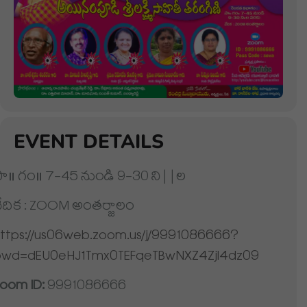
EVENT DETAILS
ా॥ గం॥ 7-45 నుండి 9-30 ని||ల
ేదిక : ZOOM అంతర్జాలం
ttps://us06web.zoom.us/j/9991086666?
pwd=dEU0eHJ1Tmx0TEFqeTBwNXZ4Zjl4dz09
oom ID:
9991086666