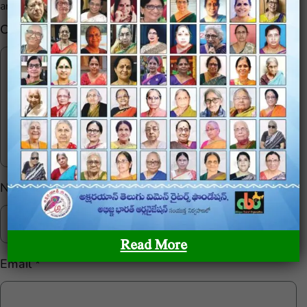
are marked
*
Comment
*
Name
*
Read More
Email
*