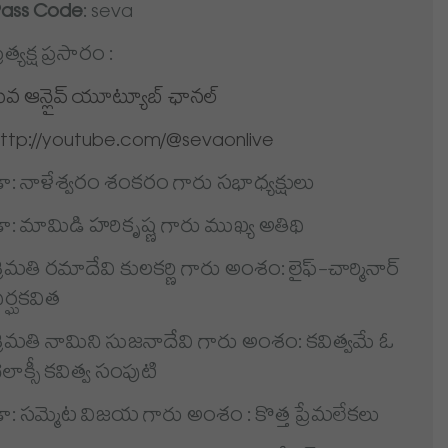
Pass Code
: seva
్రత్యక్ష ప్రసారం :
ేవ ఆన్లైవ్ యూట్యూబ్ ఛానల్
ttp://youtube.com/@sevaonlive
ా: నాళేశ్వరం శంకరం గారు సభాధ్యక్షులు
ా: మామిడి హరికృష్ణ గారు ముఖ్య అతిథి
్రీమతి రమాదేవి కులకర్ణి గారు అంశం: లైఫ్-చార్మినార్
ీర్ఘకవిత
్రీమతి నామిని సుజనాదేవి గారు అంశం: కవిత్వమే ఓ
ెలాక్సీ కవిత్వ సంపుటి
ా: సమ్మెట విజయ గారు అంశం : కొత్త ప్రేమలేకలు