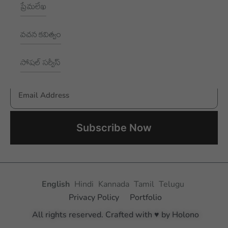
ప్రేమలేఖ
NEWSLETTER
వచన కవిత్వం
Subscribe to receive New updates
సోషల్ సర్వీస్
Email Address
Aksharayan – Telugu Women Writers Foundation
English
Hindi
Kannada
Tamil
Telugu
Privacy Policy
Portfolio
All rights reserved. Crafted with ♥ by Holono