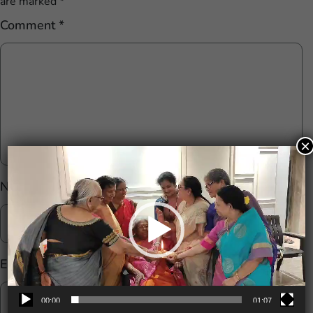
are marked
*
Comment
*
×
Video
Player
Name
*
Email
*
00:00
01:07