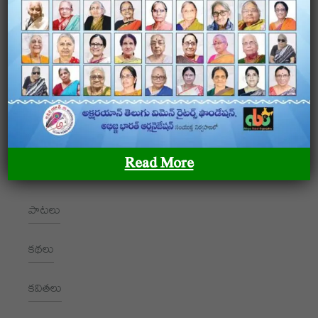
అక్షరయాన్ – తెలుగు మహిళా రచయితల ఫౌండేషన్ అక్షరయాన్ –
తెలుగు మహిళా రచయితల ఫౌండేషన్ అక్షరయాన్ – తెలుగు
మహిళా రచయితల ఫౌండేషన్
OUR SITEMAP
Read More
LOCATION
పాటలు
+91 9989928562
hello@aksharayan.com
కథలు
www.aksharayan.com
కవితలు
1002, Royal Pavilion, A Block,
RBI Quarters, HYD, TS 500016