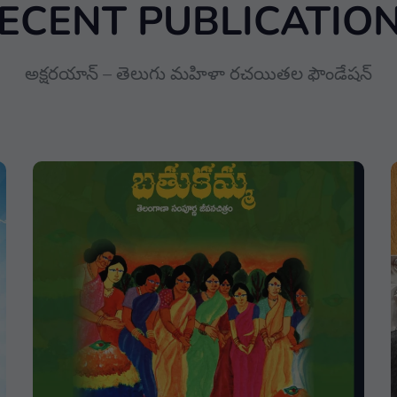
ECENT PUBLICATIO
అక్షరయాన్ – తెలుగు మహిళా రచయితల ఫౌండేషన్