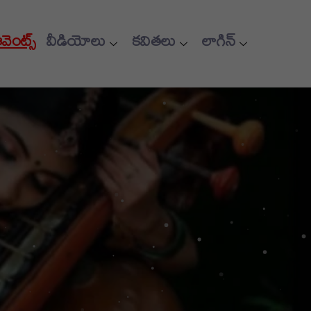
ఈవెంట్స్
వీడియోలు
కవితలు
లాగిన్