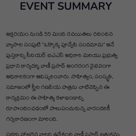
EVENT SUMMARY
అక్షరయం నుండి 55 మంది రచయితలు రచించిన
వ్యాసాల సంపుటి “ఒక్కొక్క పూవ్వేసి సందమామ” అనే
పుస్తకాన్ని సీనియర్ ఐఎఎస్ అధికారి మరియు ప్రభుత్వ
ప్రధాన కార్యదర్శి వాణీ ప్రసాద్ అంగరంగ వైభవంగా
అధికారికంగా ఆవిష్కరించారు. సాహిత్యం, సంస్కృతి,
సమాజంలో స్త్రీల గణనీయ పాత్రను చాటిచెప్పిన ఈ
కార్యక్రమం ఈ సాహిత్య కళాఖండాన్ని
రూపొందించడంలో పాలుపంచుకున్న వారందరికీ
గర్వకారణంగా మారింది.
సభకు హాజరైన వారిని ఉద్దేశించి వాణీ ప్రసాద్ బతుకమ్మ