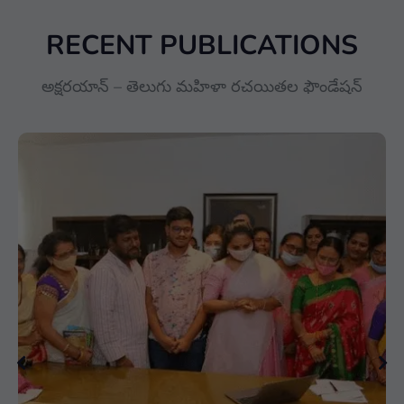
RECENT PUBLICATIONS
అక్షరయాన్ – తెలుగు మహిళా రచయితల ఫౌండేషన్