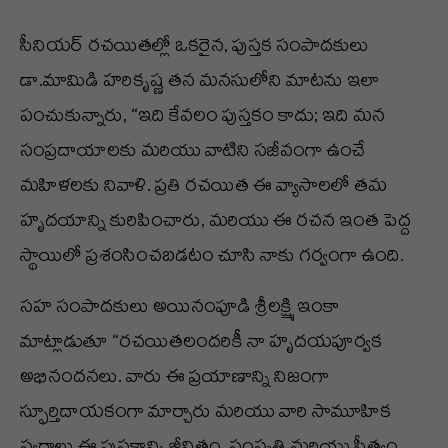
సీనియర్ రచయితల్లో ఒకరైన, పుస్తక సంపాదకులు
డా.మామిడి హరికృష్ణ తన మనసులోని మాటను ఇలా
పంచుకున్నారు, “ఇది కేవలం పుస్తకం కాదు; ఇది మన
సంప్రదాయాలకు మరియు వాటిని సజీవంగా ఉంచే
మహిళలకు నివాళి. ప్రతి రచయిత ఈ వ్యాసాలలో తమ
హృదయాన్ని కురిపించారు, మరియు ఈ రచన ఇంత పెద్ద
స్థాయిలో ప్రశంసించబడటం చూసి నాకు గర్వంగా ఉంది.
సహ సంపాదకులు అయినంపూడి శ్రీలక్ష్మి ఇంకా
మాట్లాడుతూ “రచయితలందరికీ నా హృదయపూర్వక
అభినందనలు. వారు ఈ ప్రయాణాన్ని నిజంగా
స్ఫూర్తిదాయకంగా మార్చారు మరియు వారి సామూహిక