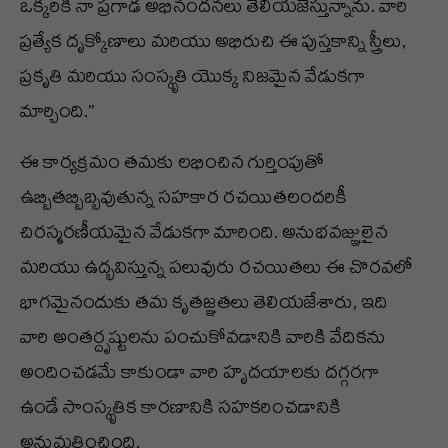
ఒక్కరికి నా ప్రగాఢ అభినందనలు తెలియజేస్తున్నాను. వారి
ప్రత్యేక దృక్కోణాలు మరియు అభిరుచి ఈ పుస్తకాన్ని స్త్రీలు,
ప్రకృతి మరియు సంస్కృతి యొక్క నిజమైన వేడుకగా
మార్చింది.”
ఈ కార్యక్రమం తమకు లభించిన గుర్తింపుతో
ఉబ్బితబ్బిబ్బవుతున్న సహకార రచయితలందరికీ
చిరస్మరణీయమైన వేడుకగా మారింది. అనుభవజ్ఞులైన
మరియు ఉద్భవిస్తున్న పలువురు రచయితలు ఈ చొరవలో
భాగమైనందుకు తమ కృతజ్ఞతలు తెలియజేశారు, ఇది
వారి అంతర్దృష్టులను పంచుకోవడానికి వారికి వేదికను
అందించడమే కాకుండా వారి హృదయాలకు దగ్గరగా
ఉండే సాంస్కృతిక కారణానికి సహకరించడానికి
అనుమతించింది.