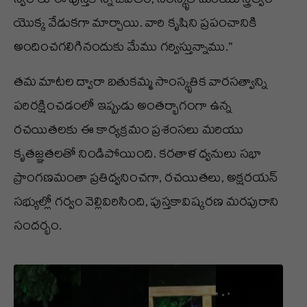
స్వరాలు ఈ పుస్తకాన్ని జీవితం, సంస్కృతి మరియు స్త్రీత్వం
యొక్క వేడుకగా మార్చాయి. వారి కృషిని ప్రపంచానికి
అందించగలిగినందుకు మేము గర్విస్తున్నాము.”
తమ మాటల ద్వారా బతుకమ్మ సాంస్కృతిక వారసత్వాన్ని
పరిరక్షించడంలో ఇప్పుడు అంతర్భాగంగా ఉన్న
రచయితలకు ఈ కార్యక్రమం ప్రశంసలు మరియు
కృతజ్ఞతలతో నిండిపోయింది. కరతాళ ధ్వనులు సభా
ప్రాంగణమంతా ప్రతిధ్వనించగా, రచయితలు, అక్షరయన్
సభ్యుల్లో గర్వం వెల్లివిరిసింది, పుస్తకావిష్కరణ మరపురాని
సందర్భం.