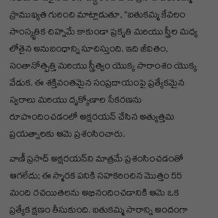
ప్రాముఖ్యత గురించి మాట్లాడుతూ, “బతుకమ్మ కేవలం
సాంస్కృతిక చిహ్నమే కాకుండా ప్రకృతి మరియు స్త్రీల మధ్య
లోతైన అనుబంధాన్ని సూచిస్తుంది. ఇది జీవితం,
సంతానోత్పత్తి మరియు స్త్రీత్వం యొక్క సారాంశం యొక్క
వేడుక. ఈ శక్తివంతమైన సంప్రదాయంపై ప్రత్యేకమైన
స్వరాలు మరియు దృక్కోణాల సేకరణను
రూపొందించడంలో అక్షరయన్ చేసిన అత్యుత్తమ
ప్రయత్నాలకు ఆమె ప్రశంసించారు.
వాణీ ప్రసాద్ అక్షరయన్‌ని మాత్రమే ప్రశంసించడంతో
ఆగలేదు; ఈ స్మారక పనికి సహకరించిన మొత్తం 55
మంది రచయితలను అభినందించడానికి ఆమె ఒక
ప్రత్యేక క్షణం తీసుకుంది. బతుకమ్మ సారాన్ని అందంగా