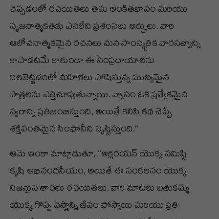
చెప్పడంలో రచయితలు తమ అంకితభావం మరియు
సృజనాత్మకతకు ఎనలేని ప్రశంసలు అర్హులు. వారి
ఆలోచనాత్మకమైన రచనలు మన సాంస్కృతిక వారసత్వాన్ని
కాపాడటమే కాకుండా ఈ సంప్రదాయాలను
నిలబెట్టడంలో మహిళలు పోషిస్తున్న ముఖ్యమైన
పాత్రలను ఎత్తిచూపుతున్నాయి. వ్యాసం ఒక ప్రత్యేకమైన
స్వరాన్ని ప్రతిబింబిస్తుంది, అయితే కలిసి కథ చెప్పే
శక్తివంతమైన సింఫొనీని సృష్టిస్తుంది.”
ఆమె ఇంకా మాట్లాడుతూ, “అక్షరయన్ యొక్క సమిష్టి
కృషి అభినందనీయం, అయితే ఈ సంకలనం యొక్క
నిజమైన తారలు రచయితలు. వారి మాటలు బతుకమ్మ
యొక్క గొప్ప వస్త్రాన్ని జీవం పోస్తాయి మరియు ప్రతి