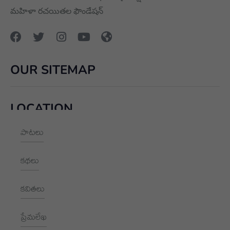
మహిళా రచయితల ఫౌండేషన్
OUR SITEMAP
LOCATION
పాటలు
+91 9989928562
hello@aksharayan.com
కథలు
www.aksharayan.com
కవితలు
1002, Royal Pavilion, A Block,
RBI Quarters, HYD, TS 500016
ప్రేమలేఖ