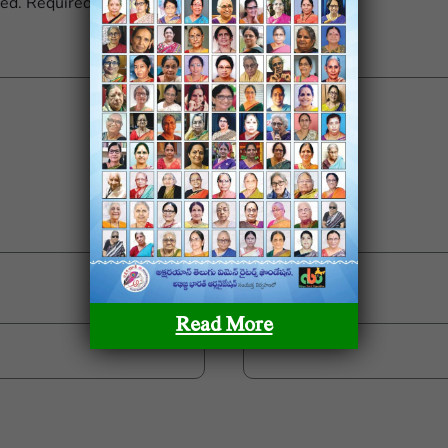
hed.
Required fields are marked
*
Email
*
Read More