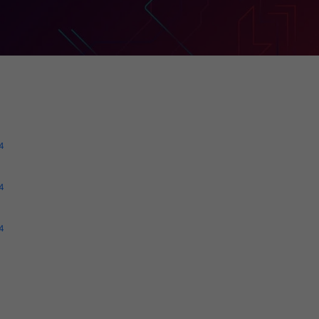
4
4
4