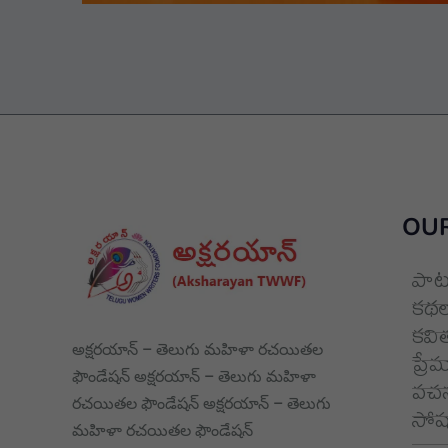
OUR
పాట
కథల
కవి
అక్షరయాన్ – తెలుగు మహిళా రచయితల
ప్రే
ఫౌండేషన్ అక్షరయాన్ – తెలుగు మహిళా
వచన
రచయితల ఫౌండేషన్ అక్షరయాన్ – తెలుగు
సోషల
మహిళా రచయితల ఫౌండేషన్