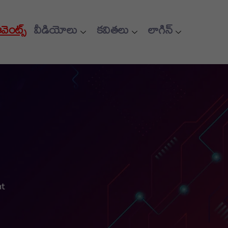
ఈవెంట్స్
వీడియోలు
కవితలు
లాగిన్
t