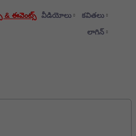
మ్స్ & ఈవెంట్స్
వీడియోలు
కవితలు
లాగిన్