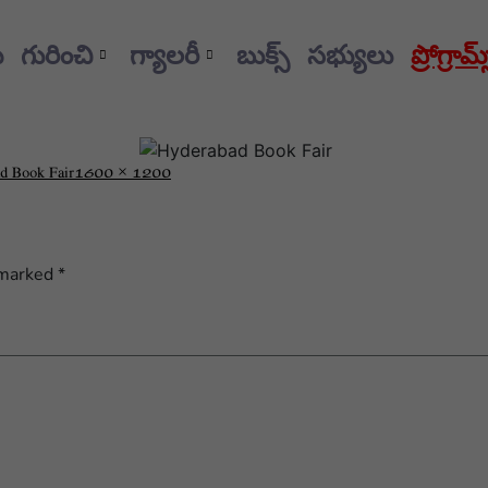
్
గురించి
గ్యాలరీ
బుక్స్
సభ్యులు
ప్రోగ్రా
d Book Fair
1600 × 1200
 marked
*