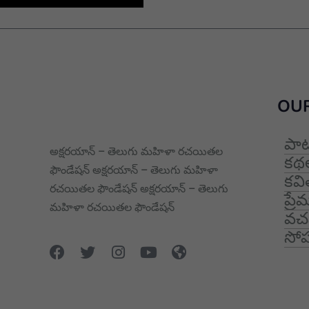
OUR
పా
అక్షరయాన్ – తెలుగు మహిళా రచయితల
కథ
ఫౌండేషన్ అక్షరయాన్ – తెలుగు మహిళా
కవ
రచయితల ఫౌండేషన్ అక్షరయాన్ – తెలుగు
ప్ర
మహిళా రచయితల ఫౌండేషన్
వచన
సోష