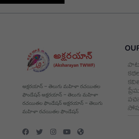
OUR
పాట
కథల
కవి
అక్షరయాన్ – తెలుగు మహిళా రచయితల
ప్రే
ఫౌండేషన్ అక్షరయాన్ – తెలుగు మహిళా
వచన
రచయితల ఫౌండేషన్ అక్షరయాన్ – తెలుగు
సోషల
మహిళా రచయితల ఫౌండేషన్