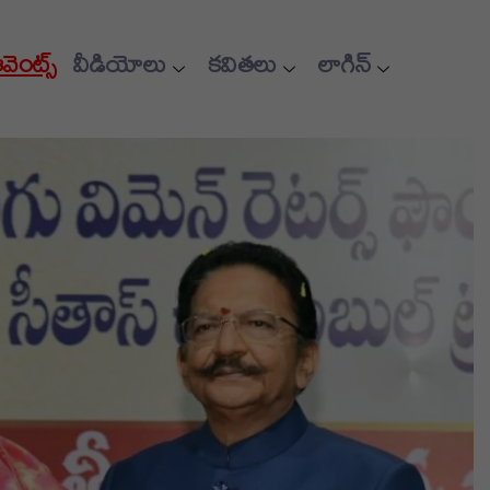
ఈవెంట్స్
వీడియోలు
కవితలు
లాగిన్