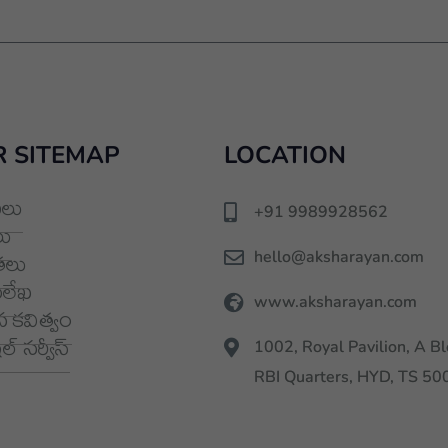
 SITEMAP
LOCATION
లు
+91 9989928562
ు
hello@aksharayan.com
తలు
మలేఖ
www.aksharayan.com
 కవిత్వం
్ సర్వీస్
1002, Royal Pavilion, A Bl
RBI Quarters, HYD, TS 5