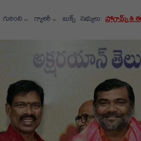
గురించి
గ్యాలరీ
బుక్స్
సభ్యులు
ప్రోగ్రామ్స్ & 