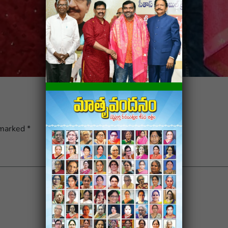
 marked
*