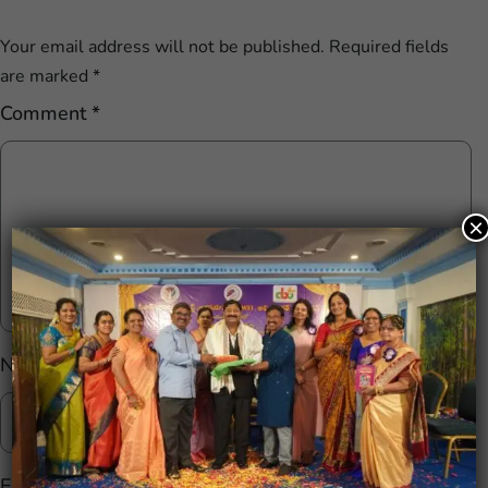
Your email address will not be published.
Required fields
are marked
*
Comment
*
×
Name
*
Email
*