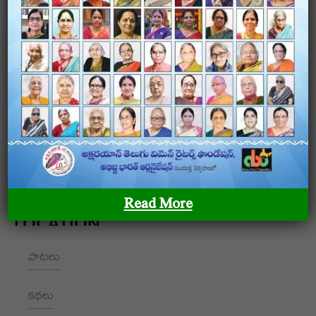
అక్షరయాన్ – తెలుగు మహిళా రచయితల ఫౌండేషన్ అక్షరయాన్ –
తెలుగు మహిళా రచయితల ఫౌండేషన్ అక్షరయాన్ – తెలుగు
మహిళా రచయితల ఫౌండేషన్
OUR SITEMAP
Read More
LOCATION
పాటలు
+91 9989928562
hello@aksharayan.com
కథలు