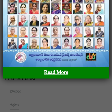
అక్షరయాన్ – తెలుగు మహిళా రచయితల ఫౌండేషన్ అక్షరయాన్ –
తెలుగు మహిళా రచయితల ఫౌండేషన్ అక్షరయాన్ – తెలుగు
మహిళా రచయితల ఫౌండేషన్
OUR SITEMAP
Read More
LOCATION
పాటలు
+91 9989928562
hello@aksharayan.com
కథలు