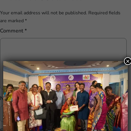
Your email address will not be published.
Required fields
are marked
*
Comment
*
×
Name
*
Email
*