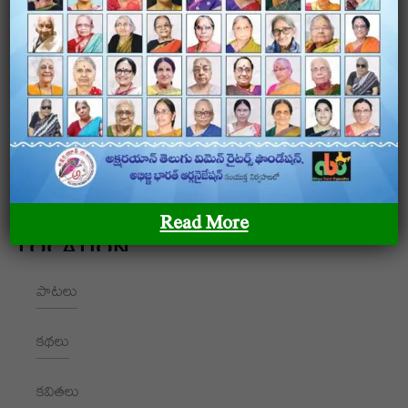
అక్షరయాన్ – తెలుగు మహిళా రచయితల ఫౌండేషన్ అక్షరయాన్ –
తెలుగు మహిళా రచయితల ఫౌండేషన్ అక్షరయాన్ – తెలుగు
మహిళా రచయితల ఫౌండేషన్
OUR SITEMAP
Read More
LOCATION
పాటలు
+91 9989928562
hello@aksharayan.com
కథలు
www.aksharayan.com
కవితలు
1002, Royal Pavilion, A Block,