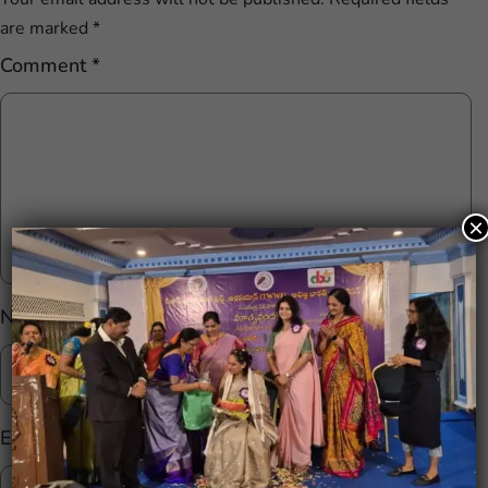
are marked
*
Comment
*
×
Name
*
Email
*