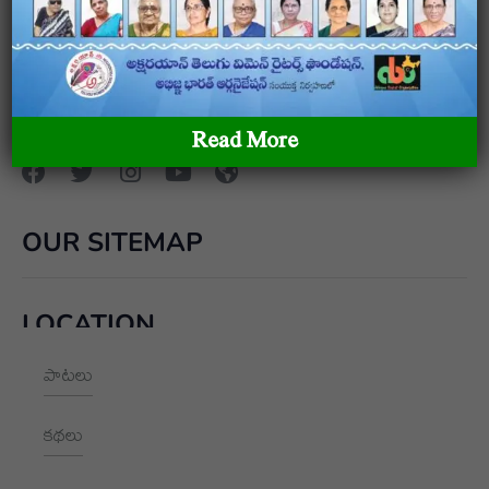
అక్షరయాన్ – తెలుగు మహిళా రచయితల ఫౌండేషన్ అక్షరయాన్ –
తెలుగు మహిళా రచయితల ఫౌండేషన్ అక్షరయాన్ – తెలుగు
మహిళా రచయితల ఫౌండేషన్
Read More
OUR SITEMAP
LOCATION
పాటలు
+91 9989928562
hello@aksharayan.com
కథలు
www.aksharayan.com