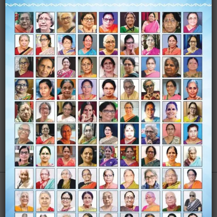
Gender
Female
Awards
Many
Stories
4 stories