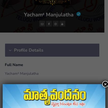
Yacham⁸ Manjulatha
Profile Details
Full Name
Yacham⁸ Manjulatha
×
Biography
Teacher