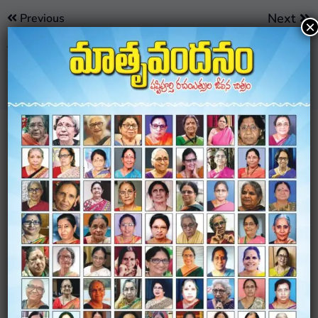
Next
Previous
×
Jayashankar
Kumuram Bheem
Bhupalpally
LEAVE A COMMENT
Your email address will not be published.
Required
fields are marked
*
Comment
*