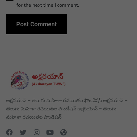
for the next time I comment.
అక్షరయాన్ – తెలుగు మహిళా రచయితల ఫౌండేషన్ అక్షరయాన్ –
తెలుగు మహిళా రచయితల ఫౌండేషన్ అక్షరయాన్ – తెలుగు
మహిళా రచయితల ఫౌండేషన్