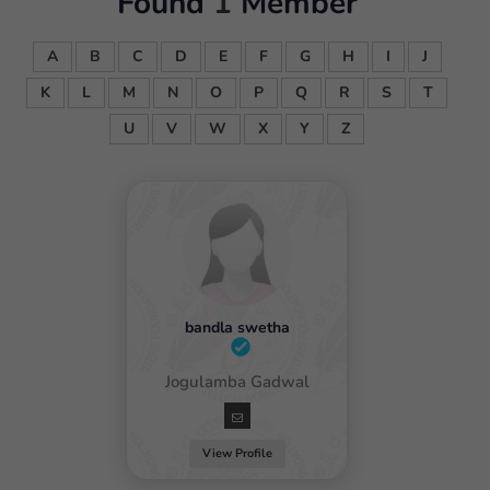
Found
1
Member
A
B
C
D
E
F
G
H
I
J
K
L
M
N
O
P
Q
R
S
T
U
V
W
X
Y
Z
bandla swetha
Female / Jogulamba Gadwal
View Profile