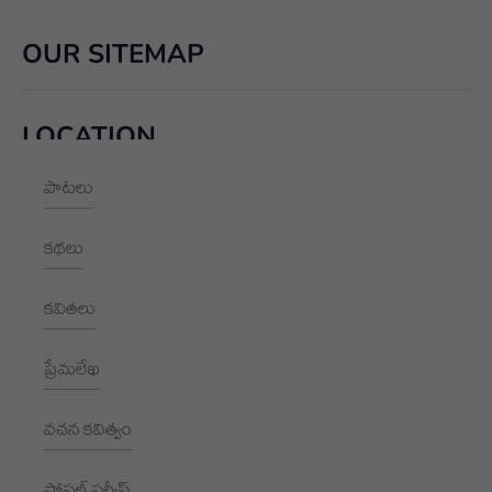
OUR SITEMAP
LOCATION
పాటలు
+91 9989928562
hello@aksharayan.com
కథలు
www.aksharayan.com
కవితలు
1002, Royal Pavilion, A Block,
RBI Quarters, HYD, TS 500016
ప్రేమలేఖ
NEWSLETTER
వచన కవిత్వం
Subscribe to receive New updates